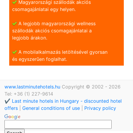
Magyarországi szállodák akciós
csomagajánlatai egy helyen.
A legjobb magyarországi wellness
szállodák akciós csomagajánlatai a
legjobb árakon.
A mobilalkalmazás letöltésével gyorsan
és egyszerũen foglalhat.
www.lastminutehotels.hu
Copyright © 2002 - 2026
Tel: +36 (1) 227-9614
✔️ Last minute hotels in Hungary - discounted hotel
offers
|
General conditions of use
|
Privacy policy