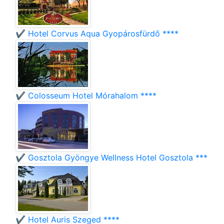
✔️ Hotel Corvus Aqua Gyopárosfürdő ****
✔️ Colosseum Hotel Mórahalom ****
✔️ Gosztola Gyöngye Wellness Hotel Gosztola ***
✔️ Hotel Auris Szeged ****