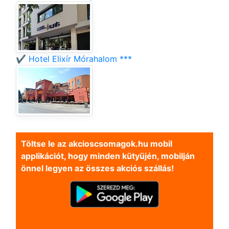
✔️ Hotel Elixír Mórahalom ***
Töltse le az akcioscsomagok.hu mobil
applikációt, hogy minden kütyüjén, mobilján
önnel legyen az összes akciós szállás!