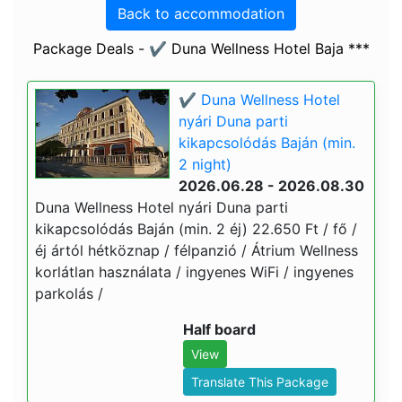
Back to accommodation
Package Deals - ✔️ Duna Wellness Hotel Baja ***
✔️ Duna Wellness Hotel
nyári Duna parti
kikapcsolódás Baján (min.
2 night)
2026.06.28 - 2026.08.30
Duna Wellness Hotel nyári Duna parti
kikapcsolódás Baján (min. 2 éj) 22.650 Ft / fő /
éj ártól hétköznap / félpanzió / Átrium Wellness
korlátlan használata / ingyenes WiFi / ingyenes
parkolás /
Half board
View
Translate This Package