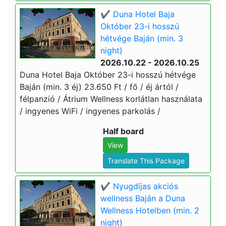
✔️ Duna Hotel Baja
Október 23-i hosszú
hétvége Baján (min. 3
night)
2026.10.22 - 2026.10.25
Duna Hotel Baja Október 23-i hosszú hétvége
Baján (min. 3 éj) 23.650 Ft / fő / éj ártól /
félpanzió / Átrium Wellness korlátlan használata
/ ingyenes WiFi / ingyenes parkolás /
Half board
View
Translate This Package
✔️ Nyugdíjas akciós
wellness Baján a Duna
Wellness Hotelben (min. 2
night)