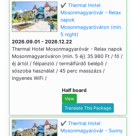
✔️ Thermal Hotel
Mosonmagyaróvár - Relax
napok
Mosonmagyaróváron (min.
5 night)
2026.09.01 - 2026.12.22
Thermal Hotel Mosonmagyaróvár - Relax napok
Mosonmagyaróváron (min. 5 éj) 35.980 Ft / fő /
éj ártól / félpanzió / termálfürdő belépő /
sószoba használat / 45 perc masszázs /
ingyenes WiFi /
Half board
View
Translate This Package
✔️ Thermal Hotel
Mosonmagyaróvár - Sunny