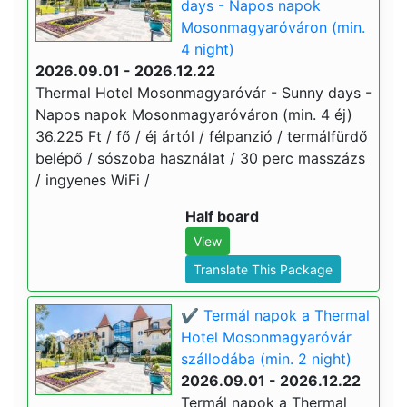
days - Napos napok
Mosonmagyaróváron (min.
4 night)
2026.09.01 - 2026.12.22
Thermal Hotel Mosonmagyaróvár - Sunny days -
Napos napok Mosonmagyaróváron (min. 4 éj)
36.225 Ft / fő / éj ártól / félpanzió / termálfürdő
belépő / sószoba használat / 30 perc masszázs
/ ingyenes WiFi /
Half board
View
Translate This Package
✔️ Termál napok a Thermal
Hotel Mosonmagyaróvár
szállodába (min. 2 night)
2026.09.01 - 2026.12.22
Termál napok a Thermal