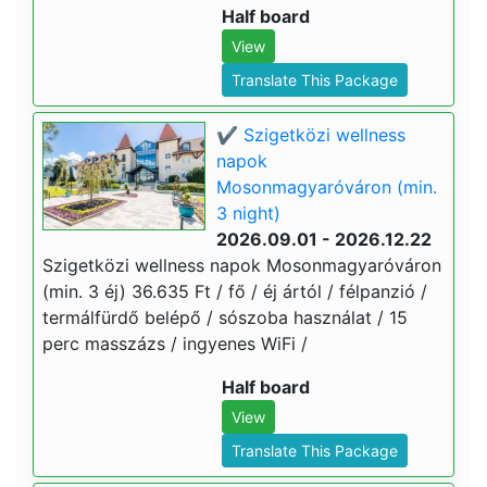
Half board
View
Translate This Package
✔️ Szigetközi wellness
napok
Mosonmagyaróváron (min.
3 night)
2026.09.01 - 2026.12.22
Szigetközi wellness napok Mosonmagyaróváron
(min. 3 éj) 36.635 Ft / fő / éj ártól / félpanzió /
termálfürdő belépő / sószoba használat / 15
perc masszázs / ingyenes WiFi /
Half board
View
Translate This Package