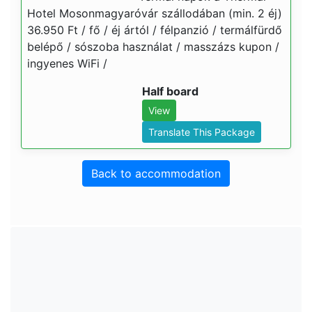
Hotel Mosonmagyaróvár szállodában (min. 2 éj)
36.950 Ft / fő / éj ártól / félpanzió / termálfürdő
belépő / sószoba használat / masszázs kupon /
ingyenes WiFi /
Half board
View
Translate This Package
Back to accommodation