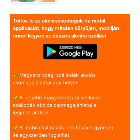
Töltse le az akcioscsomagok.hu mobil
applikációt, hogy minden kütyüjén, mobilján
önnel legyen az összes akciós szállás!
Magyarországi szállodák akciós
csomagajánlatai egy helyen.
A legjobb magyarországi wellness
szállodák akciós csomagajánlatai a
legjobb árakon.
A mobilalkalmazás letöltésével gyorsan
és egyszerũen foglalhat.