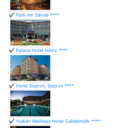
✔️ Park Inn Sárvár ****
✔️ Palace Hotel Hévíz ****
✔️ Hotel Sopron, Sopron ****
✔️ Vulkán Wellness Hotel Celldömölk ****