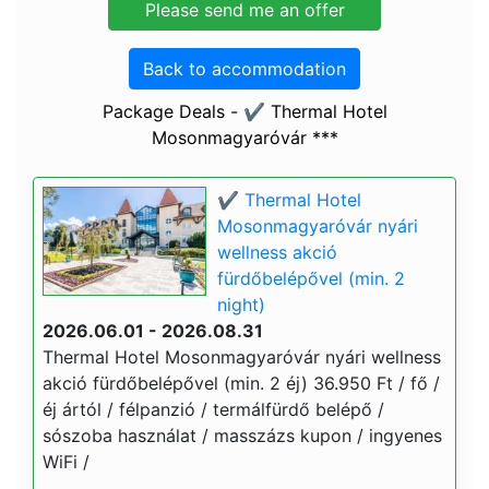
Back to accommodation
Package Deals - ✔️ Thermal Hotel
Mosonmagyaróvár ***
✔️ Thermal Hotel
Mosonmagyaróvár nyári
wellness akció
fürdőbelépővel (min. 2
night)
2026.06.01 - 2026.08.31
Thermal Hotel Mosonmagyaróvár nyári wellness
akció fürdőbelépővel (min. 2 éj) 36.950 Ft / fő /
éj ártól / félpanzió / termálfürdő belépő /
sószoba használat / masszázs kupon / ingyenes
WiFi /