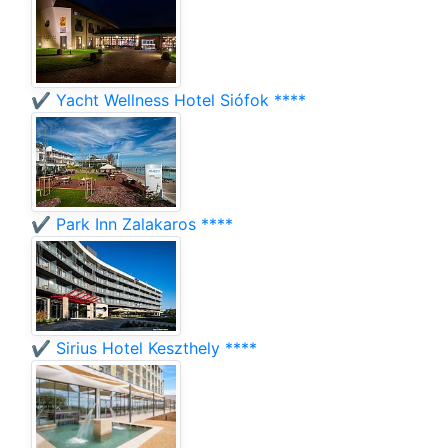
✔️ Yacht Wellness Hotel Siófok ****
✔️ Park Inn Zalakaros ****
✔️ Sirius Hotel Keszthely ****