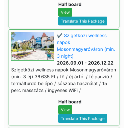
Half board
View
Translate This Package
✔️ Szigetközi wellness
napok
Mosonmagyaróváron (min.
3 night)
2026.09.01 - 2026.12.22
Szigetközi wellness napok Mosonmagyaróváron
(min. 3 éj) 36.635 Ft / fő / éj ártól / félpanzió /
termálfürdő belépő / sószoba használat / 15
perc masszázs / ingyenes WiFi /
Half board
View
Translate This Package