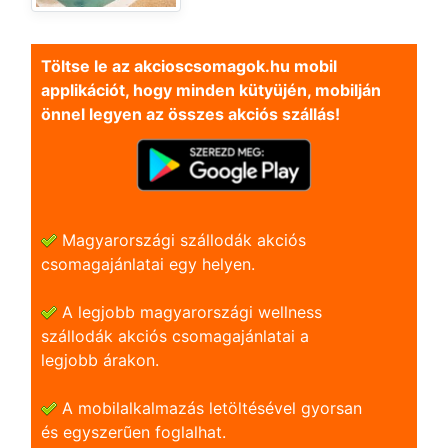
Töltse le az akcioscsomagok.hu mobil
applikációt, hogy minden kütyüjén, mobilján
önnel legyen az összes akciós szállás!
Magyarországi szállodák akciós
csomagajánlatai egy helyen.
A legjobb magyarországi wellness
szállodák akciós csomagajánlatai a
legjobb árakon.
A mobilalkalmazás letöltésével gyorsan
és egyszerũen foglalhat.