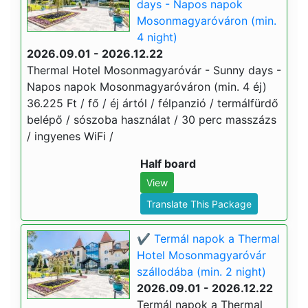
days - Napos napok
Mosonmagyaróváron (min.
4 night)
2026.09.01 - 2026.12.22
Thermal Hotel Mosonmagyaróvár - Sunny days -
Napos napok Mosonmagyaróváron (min. 4 éj)
36.225 Ft / fő / éj ártól / félpanzió / termálfürdő
belépő / sószoba használat / 30 perc masszázs
/ ingyenes WiFi /
Half board
View
Translate This Package
✔️ Termál napok a Thermal
Hotel Mosonmagyaróvár
szállodába (min. 2 night)
2026.09.01 - 2026.12.22
Termál napok a Thermal