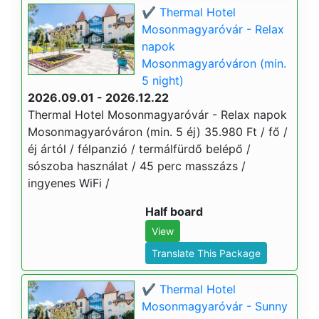
✔️ Thermal Hotel
Mosonmagyaróvár - Relax
napok
Mosonmagyaróváron (min.
5 night)
2026.09.01 - 2026.12.22
Thermal Hotel Mosonmagyaróvár - Relax napok
Mosonmagyaróváron (min. 5 éj) 35.980 Ft / fő /
éj ártól / félpanzió / termálfürdő belépő /
sószoba használat / 45 perc masszázs /
ingyenes WiFi /
Half board
View
Translate This Package
✔️ Thermal Hotel
Mosonmagyaróvár - Sunny