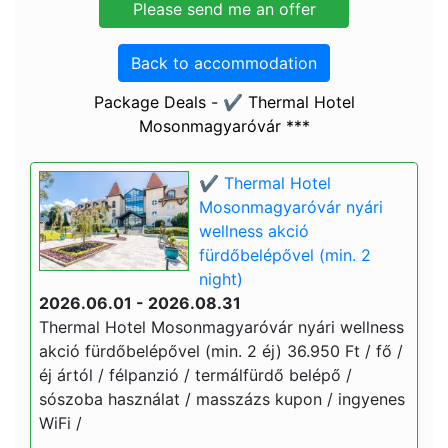
Back to accommodation
Package Deals - ✔️ Thermal Hotel
Mosonmagyaróvár ***
✔️ Thermal Hotel
Mosonmagyaróvár nyári
wellness akció
fürdőbelépővel (min. 2
night)
2026.06.01 - 2026.08.31
Thermal Hotel Mosonmagyaróvár nyári wellness
akció fürdőbelépővel (min. 2 éj) 36.950 Ft / fő /
éj ártól / félpanzió / termálfürdő belépő /
sószoba használat / masszázs kupon / ingyenes
WiFi /