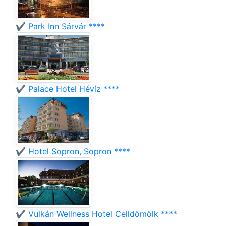
✔️ Park Inn Sárvár ****
✔️ Palace Hotel Hévíz ****
✔️ Hotel Sopron, Sopron ****
✔️ Vulkán Wellness Hotel Celldömölk ****