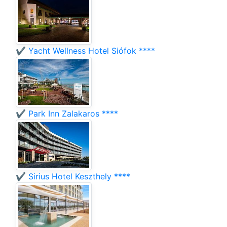
✔️ Yacht Wellness Hotel Siófok ****
✔️ Park Inn Zalakaros ****
✔️ Sirius Hotel Keszthely ****