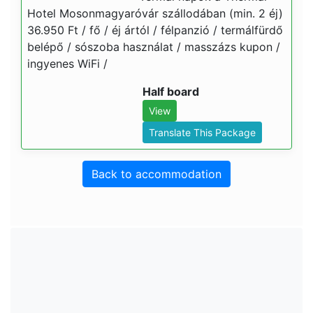
Hotel Mosonmagyaróvár szállodában (min. 2 éj)
36.950 Ft / fő / éj ártól / félpanzió / termálfürdő
belépő / sószoba használat / masszázs kupon /
ingyenes WiFi /
Half board
View
Translate This Package
Back to accommodation