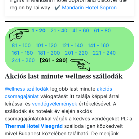
nights in Mandarin Hotel Sopron and discover the
region by railway.
✔️ Mandarin Hotel Sopron
1 - 20
21 - 40
41 - 60
61 - 80
81 - 100
101 - 120
121 - 140
141 - 160
161 - 180
181 - 200
201 - 220
221 - 240
241 - 260
[261 - 280]
Akciós last minute wellness szállodák
Wellness szállodák
legjobb last minute
akciós
csomagajánlat
válogatását itt találja képpel árral
leírással és
vendégvélemények
értékelésével. A
szállodák és hotelek év elején akciós
csomagajánlatokkal várják a kedves vendégeket PL: a
Thermal Hotel Visegrád
szálloda igen közkedvelt
mivel Budapest közelében található. De menjünk