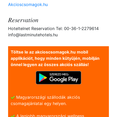
Akcioscsomagok.hu
Reservation
Hoteltelnet Reservation Tel: 00-36-1-2279614
info@lastminutehotels.hu
Töltse le az akcioscsomagok.hu mobil
applikációt, hogy minden kütyüjén, mobilján
önnel legyen az összes akciós szállás!
Magyarországi szállodák akciós
csomagajánlatai egy helyen.
A legjobb magyarországi wellness