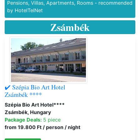
Pensions, Villas, Apartments, Rooms - recommended
by HotelTelNet
Zsámbék
✔️ Szépia Bio Art Hotel
Zsámbék ****
Szépia Bio Art Hotel****
Zsámbék, Hungary
Package Deals:
5 piece
from 19.800 Ft / person / night