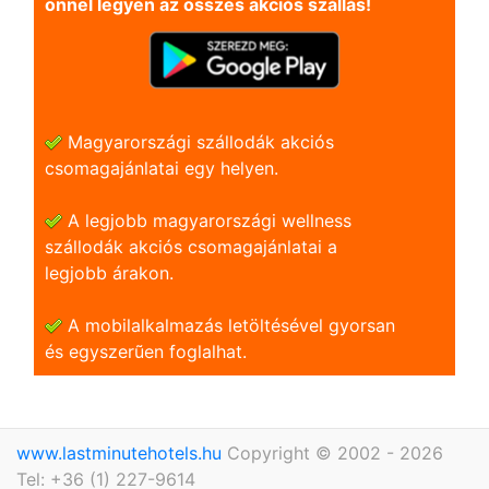
önnel legyen az összes akciós szállás!
Magyarországi szállodák akciós
csomagajánlatai egy helyen.
A legjobb magyarországi wellness
szállodák akciós csomagajánlatai a
legjobb árakon.
A mobilalkalmazás letöltésével gyorsan
és egyszerũen foglalhat.
www.lastminutehotels.hu
Copyright © 2002 - 2026
Tel: +36 (1) 227-9614