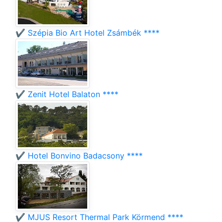
✔️ Szépia Bio Art Hotel Zsámbék ****
✔️ Zenit Hotel Balaton ****
✔️ Hotel Bonvino Badacsony ****
✔️ MJUS Resort Thermal Park Körmend ****