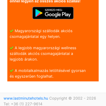
önnel legyen az összes akciós szállás!
Magyarországi szállodák akciós
csomagajánlatai egy helyen.
A legjobb magyarországi wellness
szállodák akciós csomagajánlatai a
legjobb árakon.
A mobilalkalmazás letöltésével gyorsan
és egyszerũen foglalhat.
www.lastminutehotels.hu
Copyright © 2002 - 2026
Tel: +36 (1) 227-9614