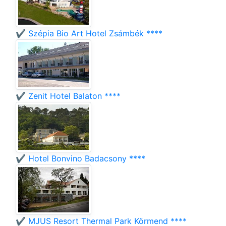
✔️ Szépia Bio Art Hotel Zsámbék ****
✔️ Zenit Hotel Balaton ****
✔️ Hotel Bonvino Badacsony ****
✔️ MJUS Resort Thermal Park Körmend ****