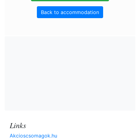
Back to accommodation
Links
Akcioscsomagok.hu