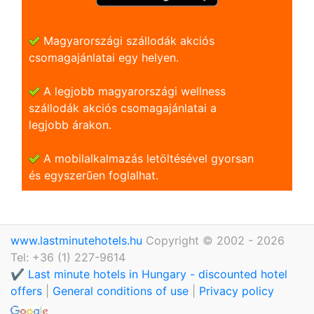
Magyarországi szállodák akciós
csomagajánlatai egy helyen.
A legjobb magyarországi wellness
szállodák akciós csomagajánlatai a
legjobb árakon.
A mobilalkalmazás letöltésével gyorsan
és egyszerũen foglalhat.
www.lastminutehotels.hu
Copyright © 2002 - 2026
Tel: +36 (1) 227-9614
✔️ Last minute hotels in Hungary - discounted hotel
offers
|
General conditions of use
|
Privacy policy