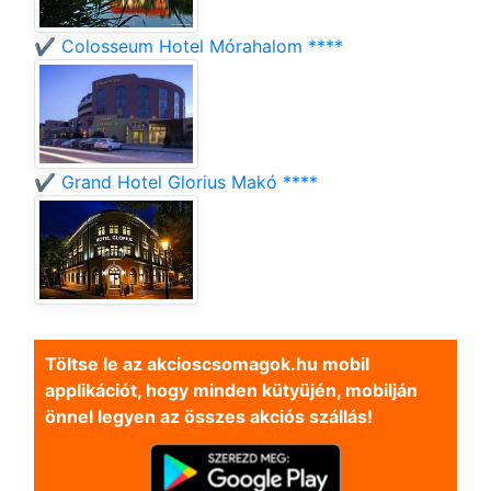
✔️ Colosseum Hotel Mórahalom ****
✔️ Grand Hotel Glorius Makó ****
Töltse le az akcioscsomagok.hu mobil
applikációt, hogy minden kütyüjén, mobilján
önnel legyen az összes akciós szállás!