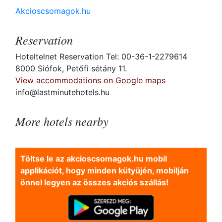
Akcioscsomagok.hu
Reservation
Hoteltelnet Reservation Tel: 00-36-1-2279614
8000 Siófok, Petőfi sétány 11.
View accommodations on Google maps
info@lastminutehotels.hu
More hotels nearby
Töltse le az akcioscsomagok.hu mobil
applikációt, hogy minden kütyüjén, mobilján
önnel legyen az összes akciós szállás!