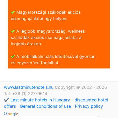
Magyarországi szállodák akciós
csomagajánlatai egy helyen.
A legjobb magyarországi wellness
szállodák akciós csomagajánlatai a
legjobb árakon.
A mobilalkalmazás letöltésével gyorsan
és egyszerũen foglalhat.
www.lastminutehotels.hu
Copyright © 2002 - 2026
Tel: +36 (1) 227-9614
✔️ Last minute hotels in Hungary - discounted hotel
offers
|
General conditions of use
|
Privacy policy