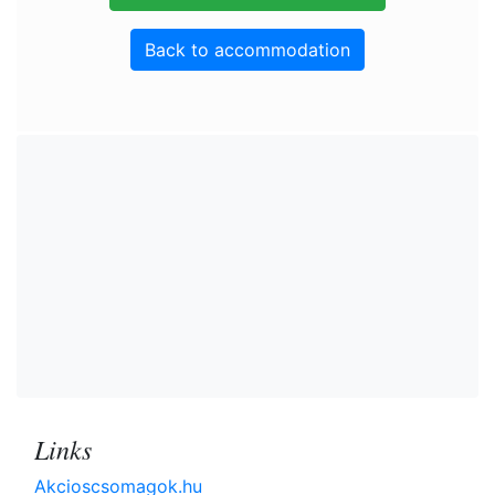
Back to accommodation
Links
Akcioscsomagok.hu