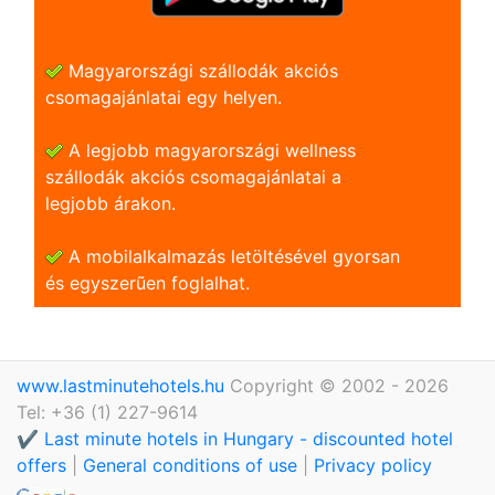
Magyarországi szállodák akciós
csomagajánlatai egy helyen.
A legjobb magyarországi wellness
szállodák akciós csomagajánlatai a
legjobb árakon.
A mobilalkalmazás letöltésével gyorsan
és egyszerũen foglalhat.
www.lastminutehotels.hu
Copyright © 2002 - 2026
Tel: +36 (1) 227-9614
✔️ Last minute hotels in Hungary - discounted hotel
offers
|
General conditions of use
|
Privacy policy