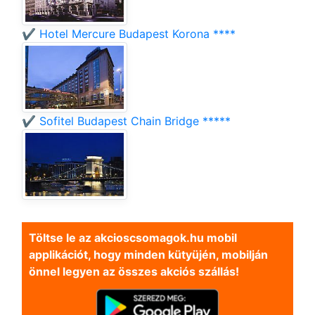
✔️ Hotel Mercure Budapest Korona ****
✔️ Sofitel Budapest Chain Bridge *****
Töltse le az akcioscsomagok.hu mobil
applikációt, hogy minden kütyüjén, mobilján
önnel legyen az összes akciós szállás!