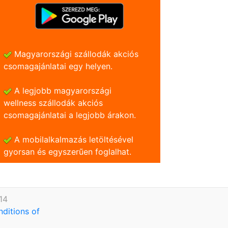
Magyarországi szállodák akciós
csomagajánlatai egy helyen.
A legjobb magyarországi
wellness szállodák akciós
csomagajánlatai a legjobb árakon.
A mobilalkalmazás letöltésével
gyorsan és egyszerũen foglalhat.
14
nditions of