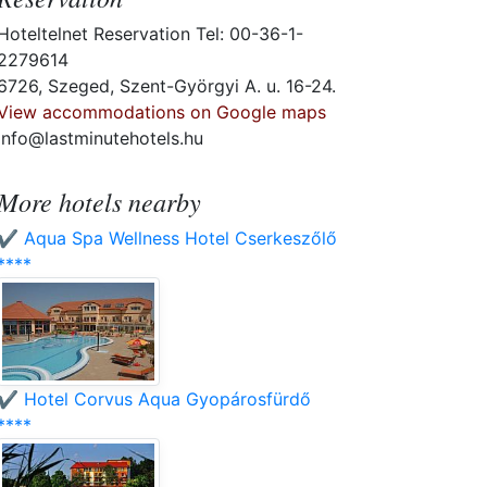
Hoteltelnet Reservation Tel: 00-36-1-
2279614
6726, Szeged, Szent-Györgyi A. u. 16-24.
View accommodations on Google maps
info@lastminutehotels.hu
More hotels nearby
✔️ Aqua Spa Wellness Hotel Cserkeszőlő
****
✔️ Hotel Corvus Aqua Gyopárosfürdő
****