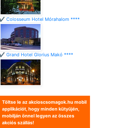
✔️ Colosseum Hotel Mórahalom ****
✔️ Grand Hotel Glorius Makó ****
Töltse le az akcioscsomagok.hu mobil
applikációt, hogy minden kütyüjén,
mobilján önnel legyen az összes
akciós szállás!