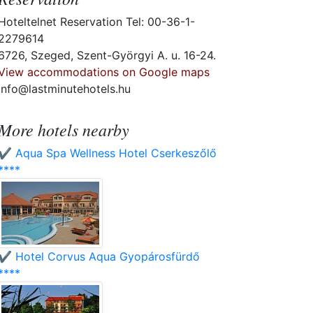
Hoteltelnet Reservation Tel: 00-36-1-
2279614
6726, Szeged, Szent-Györgyi A. u. 16-24.
View accommodations on Google maps
info@lastminutehotels.hu
More hotels nearby
✔️ Aqua Spa Wellness Hotel Cserkeszőlő
****
✔️ Hotel Corvus Aqua Gyopárosfürdő
****