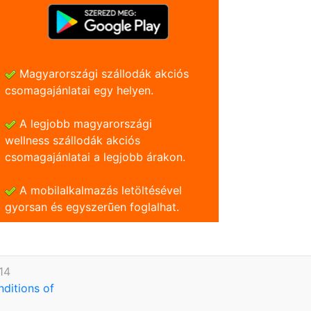
Magyarországi szállodák akciós
csomagajánlatai egy helyen.
A legjobb magyarországi
wellness szállodák akciós
csomagajánlatai a legjobb árakon.
A mobilalkalmazás letöltésével
gyorsan és egyszerũen foglalhat.
14
nditions of