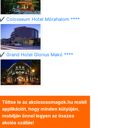
✔️ Colosseum Hotel Mórahalom ****
✔️ Grand Hotel Glorius Makó ****
Töltse le az akcioscsomagok.hu mobil
applikációt, hogy minden kütyüjén,
mobilján önnel legyen az összes
akciós szállás!