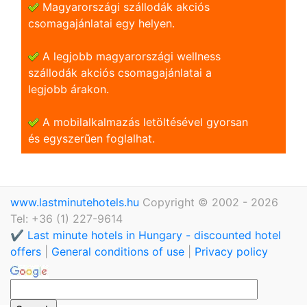
Magyarországi szállodák akciós
csomagajánlatai egy helyen.
A legjobb magyarországi wellness
szállodák akciós csomagajánlatai a
legjobb árakon.
A mobilalkalmazás letöltésével gyorsan
és egyszerũen foglalhat.
www.lastminutehotels.hu
Copyright © 2002 - 2026
Tel: +36 (1) 227-9614
✔️ Last minute hotels in Hungary - discounted hotel
offers
|
General conditions of use
|
Privacy policy