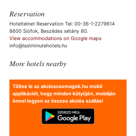
Reservation
Hoteltelnet Reservation Tel: 00-36-1-2279614
8600 Siófok, Beszédes sétány 80.
View accommodations on Google maps
info@lastminutehotels.hu
More hotels nearby
Töltse le az akcioscsomagok.hu mobil
applikációt, hogy minden kütyüjén, mobilján
önnel legyen az összes akciós szállás!