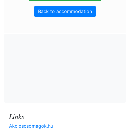
Back to accommodation
Links
Akcioscsomagok.hu