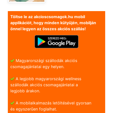
Töltse le az akcioscsomagok.hu mobil
applikációt, hogy minden kütyüjén, mobilján
önnel legyen az összes akciós szállás!
Magyarországi szállodák akciós
csomagajánlatai egy helyen.
A legjobb magyarországi wellness
szállodák akciós csomagajánlatai a
legjobb árakon.
A mobilalkalmazás letöltésével gyorsan
és egyszerũen foglalhat.