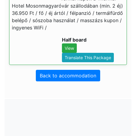
Hotel Mosonmagyaróvár szállodában (min. 2 éj)
36.950 Ft / fő / éj ártól / félpanzió / termálfürdő
belépő / sószoba használat / masszázs kupon /
ingyenes WiFi /
Half board
View
Translate This Package
Back to accommodation