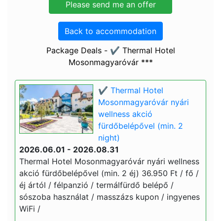
Back to accommodation
Package Deals - ✔️ Thermal Hotel
Mosonmagyaróvár ***
✔️ Thermal Hotel
Mosonmagyaróvár nyári
wellness akció
fürdőbelépővel (min. 2
night)
2026.06.01 - 2026.08.31
Thermal Hotel Mosonmagyaróvár nyári wellness
akció fürdőbelépővel (min. 2 éj) 36.950 Ft / fő /
éj ártól / félpanzió / termálfürdő belépő /
sószoba használat / masszázs kupon / ingyenes
WiFi /