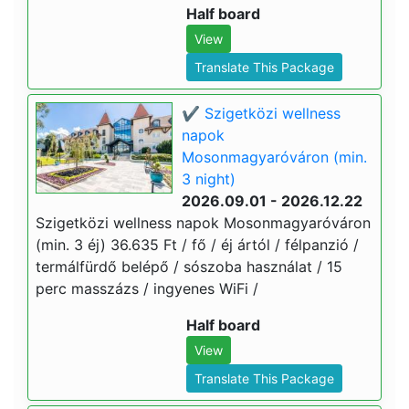
Half board
View
Translate This Package
✔️ Szigetközi wellness
napok
Mosonmagyaróváron (min.
3 night)
2026.09.01 - 2026.12.22
Szigetközi wellness napok Mosonmagyaróváron
(min. 3 éj) 36.635 Ft / fő / éj ártól / félpanzió /
termálfürdő belépő / sószoba használat / 15
perc masszázs / ingyenes WiFi /
Half board
View
Translate This Package