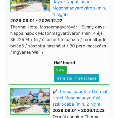
days - Napos napok
Mosonmagyaróváron (min.
4 night)
2026.09.01 - 2026.12.22
Thermal Hotel Mosonmagyaróvár - Sunny days -
Napos napok Mosonmagyaróváron (min. 4 éj)
36.225 Ft / fő / éj ártól / félpanzió / termálfürdő
belépő / sószoba használat / 30 perc masszázs
/ ingyenes WiFi /
Half board
View
Translate This Package
✔️ Termál napok a Thermal
Hotel Mosonmagyaróvár
szállodába (min. 2 night)
2026.09.01 - 2026.12.22
Termál napok a Thermal