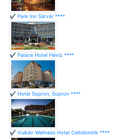
✔️ Park Inn Sárvár ****
✔️ Palace Hotel Hévíz ****
✔️ Hotel Sopron, Sopron ****
✔️ Vulkán Wellness Hotel Celldömölk ****