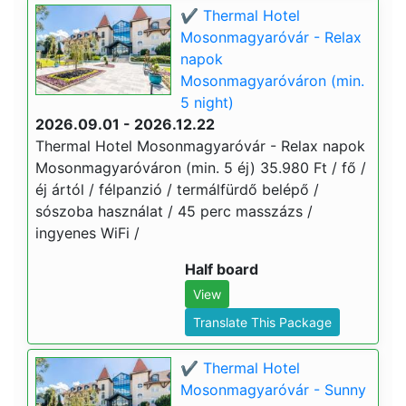
✔️ Thermal Hotel
Mosonmagyaróvár - Relax
napok
Mosonmagyaróváron (min.
5 night)
2026.09.01 - 2026.12.22
Thermal Hotel Mosonmagyaróvár - Relax napok
Mosonmagyaróváron (min. 5 éj) 35.980 Ft / fő /
éj ártól / félpanzió / termálfürdő belépő /
sószoba használat / 45 perc masszázs /
ingyenes WiFi /
Half board
View
Translate This Package
✔️ Thermal Hotel
Mosonmagyaróvár - Sunny