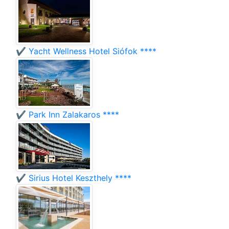
✔️ Yacht Wellness Hotel Siófok ****
✔️ Park Inn Zalakaros ****
✔️ Sirius Hotel Keszthely ****