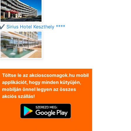
✔️ Sirius Hotel Keszthely ****
Töltse le az akcioscsomagok.hu mobil
applikációt, hogy minden kütyüjén,
mobilján önnel legyen az összes
akciós szállás!