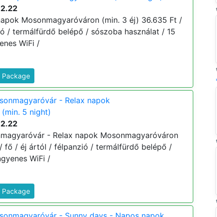
12.22
napok Mosonmagyaróváron (min. 3 éj) 36.635 Ft /
nzió / termálfürdő belépő / sószoba használat / 15
enes WiFi /
s Package
sonmagyaróvár - Relax napok
min. 5 night)
12.22
nmagyaróvár - Relax napok Mosonmagyaróváron
/ fő / éj ártól / félpanzió / termálfürdő belépő /
ngyenes WiFi /
s Package
sonmagyaróvár - Sunny days - Napos napok