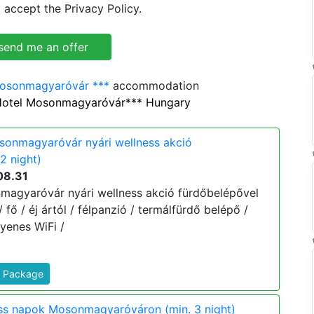
 accept the Privacy Policy.
Mosonmagyaróvár ***
accommodation
Hotel Mosonmagyaróvár*** Hungary
sonmagyaróvár nyári wellness akció
2 night)
08.31
magyaróvár nyári wellness akció fürdőbelépővel
/ fő / éj ártól / félpanzió / termálfürdő belépő /
yenes WiFi /
s Package
ess napok Mosonmagyaróváron (min. 3 night)