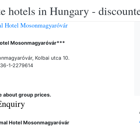
e hotels in Hungary - discounte
al Hotel Mosonmagyaróvár
otel Mosonmagyaróvár***
magyaróvár, Kolbai utca 10.
-36-1-2279614
re about group prices.
Enquiry
mal Hotel Mosonmagyaróvár