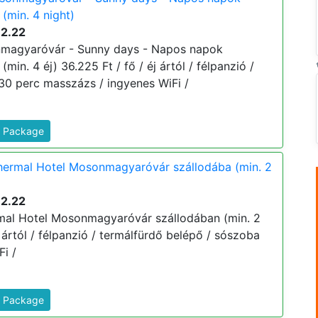
min. 4 night)
12.22
magyaróvár - Sunny days - Napos napok
n. 4 éj) 36.225 Ft / fő / éj ártól / félpanzió /
30 perc masszázs / ingyenes WiFi /
s Package
hermal Hotel Mosonmagyaróvár szállodába (min. 2
12.22
mal Hotel Mosonmagyaróvár szállodában (min. 2
j ártól / félpanzió / termálfürdő belépő / sószoba
i /
s Package