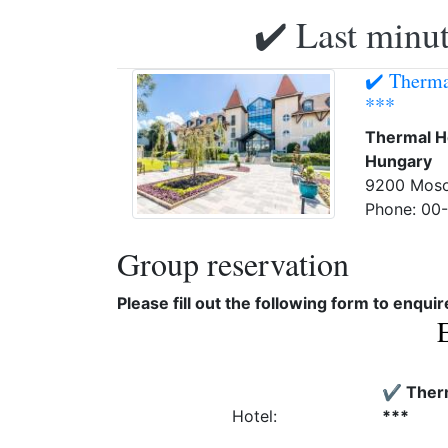
✔️ Last minut
✔️ Therm
***
Thermal H
Hungary
9200 Moson
Phone: 00
Group reservation
Please fill out the following form to enqui
✔️ Ther
Hotel:
***