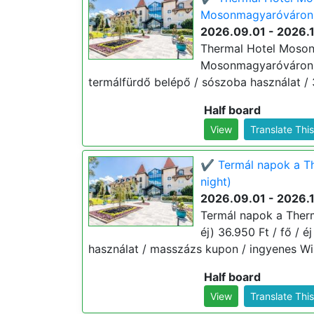
Mosonmagyaróváron (
2026.09.01 - 2026.
Thermal Hotel Moson
Mosonmagyaróváron (mi
termálfürdő belépő / sószoba használat / 
Half board
View
Translate Thi
✔️ Termál napok a T
night)
2026.09.01 - 2026.
Termál napok a Ther
éj) 36.950 Ft / fő / é
használat / masszázs kupon / ingyenes WiF
Half board
View
Translate Thi