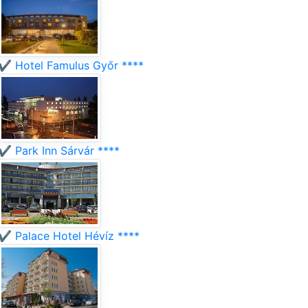
✔️ Hotel Famulus Győr ****
✔️ Park Inn Sárvár ****
✔️ Palace Hotel Hévíz ****