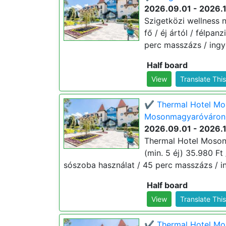
2026.09.01 - 2026.
Szigetközi wellness 
fő / éj ártól / félpa
perc masszázs / ingy
Half board
View
Translate Thi
✔️ Thermal Hotel Mo
Mosonmagyaróváron (
2026.09.01 - 2026.
Thermal Hotel Moso
(min. 5 éj) 35.980 Ft 
sószoba használat / 45 perc masszázs / i
Half board
View
Translate Thi
✔️ Thermal Hotel Mo