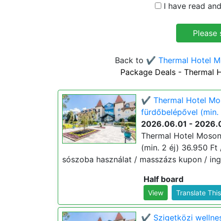
I have read and
Back to
✔️ Thermal Hotel 
Package Deals - Thermal 
✔️ Thermal Hotel Mo
fürdőbelépővel (min. 
2026.06.01 - 2026.
Thermal Hotel Moson
(min. 2 éj) 36.950 Ft 
sószoba használat / masszázs kupon / ing
Half board
View
Translate Thi
✔️ Szigetközi welln