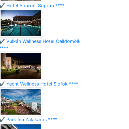
✔️ Hotel Sopron, Sopron ****
✔️ Vulkán Wellness Hotel Celldömölk
****
✔️ Yacht Wellness Hotel Siófok ****
✔️ Park Inn Zalakaros ****