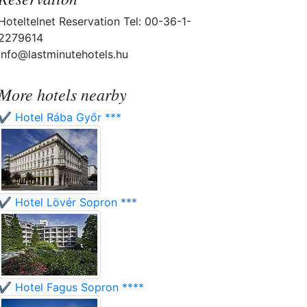
Hoteltelnet Reservation Tel: 00-36-1-
2279614
info@lastminutehotels.hu
More hotels nearby
✔️ Hotel Rába Győr ***
✔️ Hotel Lövér Sopron ***
✔️ Hotel Fagus Sopron ****