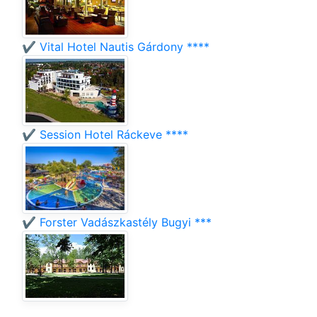
✔️ Vital Hotel Nautis Gárdony ****
✔️ Session Hotel Ráckeve ****
✔️ Forster Vadászkastély Bugyi ***