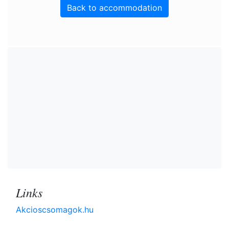
Back to accommodation
Links
Akcioscsomagok.hu