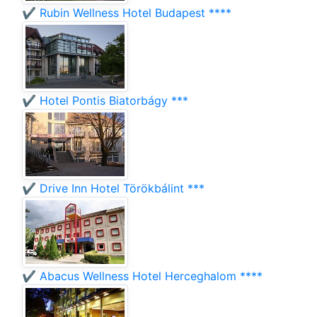
✔️ Rubin Wellness Hotel Budapest ****
✔️ Hotel Pontis Biatorbágy ***
✔️ Drive Inn Hotel Törökbálint ***
✔️ Abacus Wellness Hotel Herceghalom ****