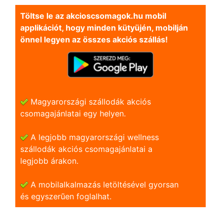
Töltse le az akcioscsomagok.hu mobil
applikációt, hogy minden kütyüjén, mobilján
önnel legyen az összes akciós szállás!
Magyarországi szállodák akciós
csomagajánlatai egy helyen.
A legjobb magyarországi wellness
szállodák akciós csomagajánlatai a
legjobb árakon.
A mobilalkalmazás letöltésével gyorsan
és egyszerũen foglalhat.