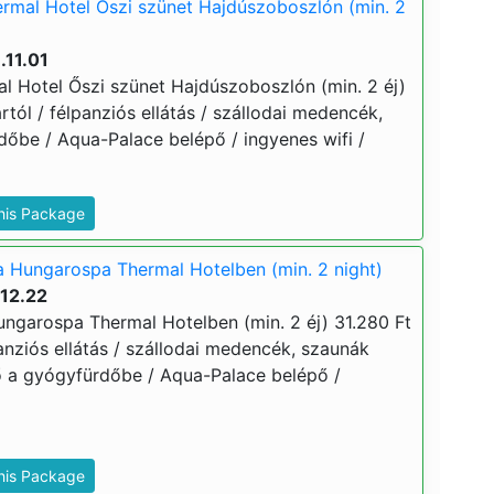
rmal Hotel Őszi szünet Hajdúszoboszlón (min. 2
.11.01
 Hotel Őszi szünet Hajdúszoboszlón (min. 2 éj)
ártól / félpanziós ellátás / szállodai medencék,
dőbe / Aqua-Palace belépő / ingyenes wifi /
This Package
a Hungarospa Thermal Hotelben (min. 2 night)
.12.22
ungarospa Thermal Hotelben (min. 2 éj) 31.280 Ft
lpanziós ellátás / szállodai medencék, szaunák
ő a gyógyfürdőbe / Aqua-Palace belépő /
This Package