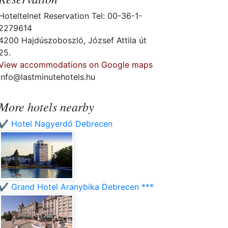
Hoteltelnet Reservation Tel: 00-36-1-
2279614
4200 Hajdúszoboszló, József Attila út
25.
View accommodations on Google maps
info@lastminutehotels.hu
More hotels nearby
✔️ Hotel Nagyerdő Debrecen
✔️ Grand Hotel Aranybika Debrecen ***