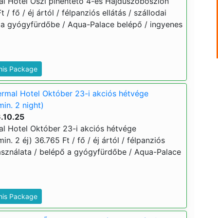
l Hotel Őszi pihentető 4-es Hajdúszoboszlón
 / fő / éj ártól / félpanziós ellátás / szállodai
 a gyógyfürdőbe / Aqua-Palace belépő / ingyenes
This Package
rmal Hotel Október 23-i akciós hétvége
in. 2 night)
.10.25
l Hotel Október 23-i akciós hétvége
n. 2 éj) 36.765 Ft / fő / éj ártól / félpanziós
használata / belépő a gyógyfürdőbe / Aqua-Palace
This Package