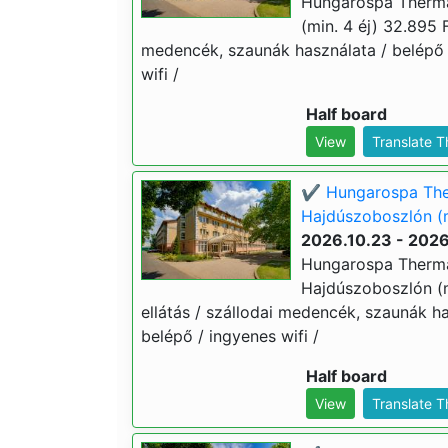
Hungarospa Therma
(min. 4 éj) 32.895 Ft
medencék, szaunák használata / belépő
wifi /
Half board
View
Translate 
✔️ Hungarospa The
Hajdúszoboszlón (m
2026.10.23 - 2026
Hungarospa Therma
Hajdúszoboszlón (mi
ellátás / szállodai medencék, szaunák 
belépő / ingyenes wifi /
Half board
View
Translate 