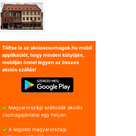
Töltse le az akcioscsomagok.hu mobil
applikációt, hogy minden kütyüjén,
mobilján önnel legyen az összes
akciós szállás!
Magyarországi szállodák akciós
csomagajánlatai egy helyen.
A legjobb magyarországi