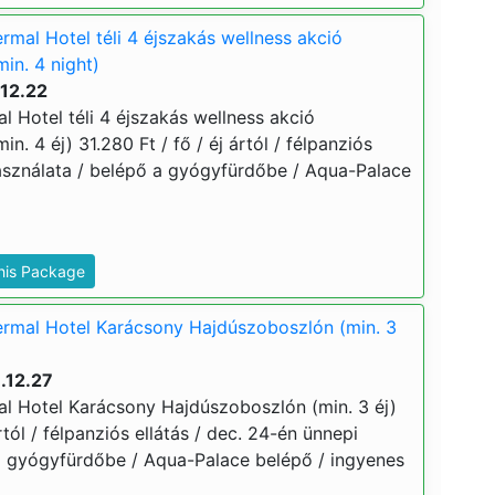
mal Hotel téli 4 éjszakás wellness akció
in. 4 night)
.12.22
 Hotel téli 4 éjszakás wellness akció
. 4 éj) 31.280 Ft / fő / éj ártól / félpanziós
használata / belépő a gyógyfürdőbe / Aqua-Palace
This Package
rmal Hotel Karácsony Hajdúszoboszlón (min. 3
.12.27
 Hotel Karácsony Hajdúszoboszlón (min. 3 éj)
ártól / félpanziós ellátás / dec. 24-én ünnepi
a gyógyfürdőbe / Aqua-Palace belépő / ingyenes