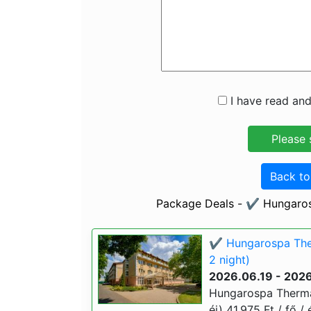
I have read and
Back t
Package Deals - ✔️ Hungaro
✔️ Hungarospa The
2 night)
2026.06.19 - 202
Hungarospa Therma
éj) 41.975 Ft / fő /