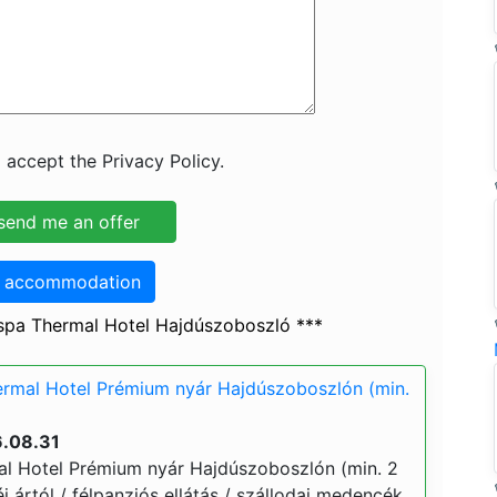
 accept the Privacy Policy.
o accommodation
spa Thermal Hotel Hajdúszoboszló ***
rmal Hotel Prémium nyár Hajdúszoboszlón (min.
6.08.31
l Hotel Prémium nyár Hajdúszoboszlón (min. 2
 éj ártól / félpanziós ellátás / szállodai medencék,