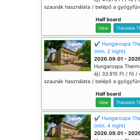
szaunák használata / belépő a gyógyfür
Half board
View
Translate 
✔️ Hungarospa The
(min. 2 night)
2026.09.01 - 202
Hungarospa Therma
éj) 33.915 Ft / fő /
szaunák használata / belépő a gyógyfür
Half board
View
Translate 
✔️ Hungarospa The
(min. 4 night)
2026.09.01 - 202