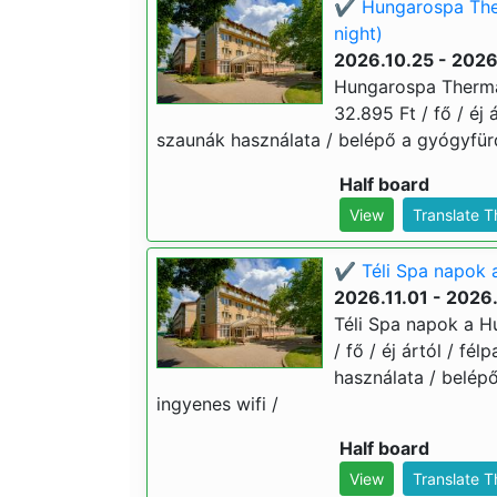
✔️ Hungarospa The
night)
2026.10.25 - 2026
Hungarospa Thermal
32.895 Ft / fő / éj 
szaunák használata / belépő a gyógyfür
Half board
View
Translate 
✔️ Téli Spa napok 
2026.11.01 - 2026
Téli Spa napok a H
/ fő / éj ártól / fé
használata / belép
ingyenes wifi /
Half board
View
Translate 