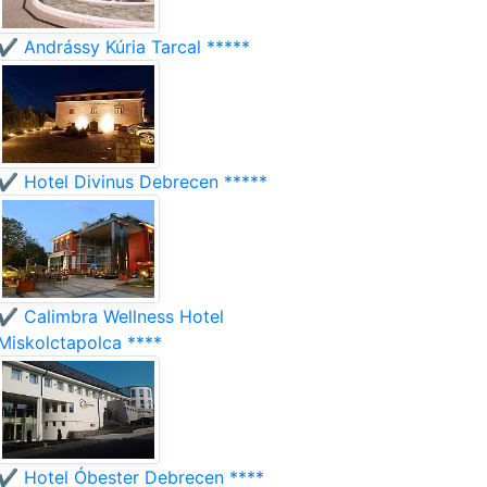
✔️ Andrássy Kúria Tarcal *****
✔️ Hotel Divinus Debrecen *****
✔️ Calimbra Wellness Hotel
Miskolctapolca ****
✔️ Hotel Óbester Debrecen ****