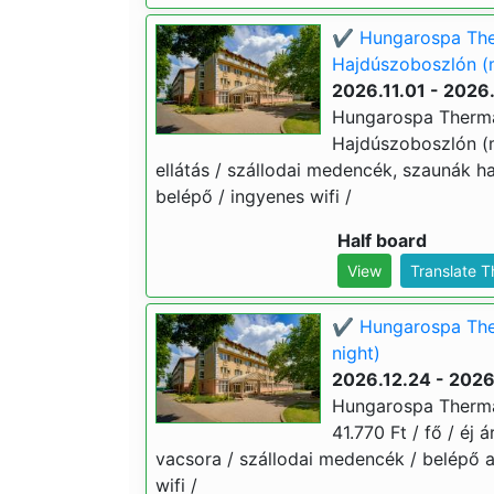
✔️ Hungarospa Ther
Hajdúszoboszlón (m
2026.11.01 - 2026
Hungarospa Thermal
Hajdúszoboszlón (min
ellátás / szállodai medencék, szaunák 
belépő / ingyenes wifi /
Half board
View
Translate 
✔️ Hungarospa The
night)
2026.12.24 - 2026
Hungarospa Thermal
41.770 Ft / fő / éj 
vacsora / szállodai medencék / belépő 
wifi /