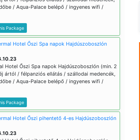
dőbe / Aqua-Palace belépő / ingyenes wifi /
This Package
rmal Hotel Őszi Spa napok Hajdúszoboszlón
6.10.23
l Hotel Őszi Spa napok Hajdúszoboszlón (min. 2
 éj ártól / félpanziós ellátás / szállodai medencék,
dőbe / Aqua-Palace belépő / ingyenes wifi /
This Package
rmal Hotel Őszi pihentető 4-es Hajdúszoboszlón
6.10.23