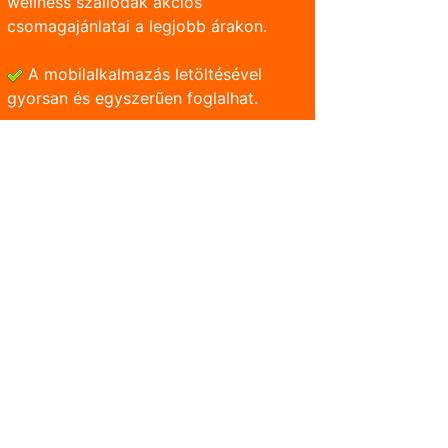
wellness szállodák akciós
csomagajánlatai a legjobb árakon.
A mobilalkalmazás letöltésével
gyorsan és egyszerũen foglalhat.