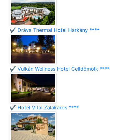
✔️ Dráva Thermal Hotel Harkány ****
✔️ Vulkán Wellness Hotel Celldömölk ****
✔️ Hotel Vital Zalakaros ****