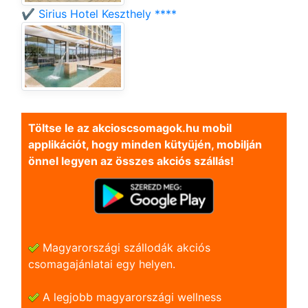
✔️ Sirius Hotel Keszthely ****
Töltse le az akcioscsomagok.hu mobil
applikációt, hogy minden kütyüjén, mobilján
önnel legyen az összes akciós szállás!
Magyarországi szállodák akciós
csomagajánlatai egy helyen.
A legjobb magyarországi wellness