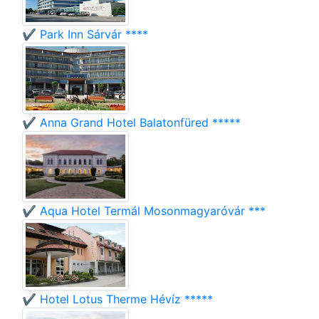
✔️ Park Inn Sárvár ****
✔️ Anna Grand Hotel Balatonfüred *****
✔️ Aqua Hotel Termál Mosonmagyaróvár ***
✔️ Hotel Lotus Therme Hévíz *****