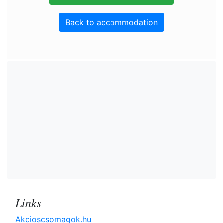
Back to accommodation
Links
Akcioscsomagok.hu