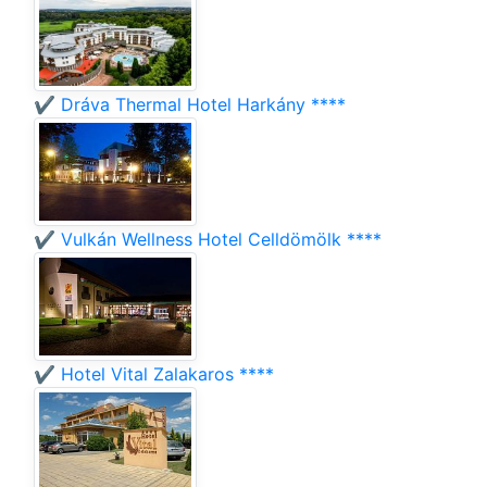
✔️ Dráva Thermal Hotel Harkány ****
✔️ Vulkán Wellness Hotel Celldömölk ****
✔️ Hotel Vital Zalakaros ****