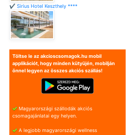
✔️ Sirius Hotel Keszthely ****
Töltse le az akcioscsomagok.hu mobil
applikációt, hogy minden kütyüjén, mobilján
önnel legyen az összes akciós szállás!
Magyarországi szállodák akciós
csomagajánlatai egy helyen.
A legjobb magyarországi wellness