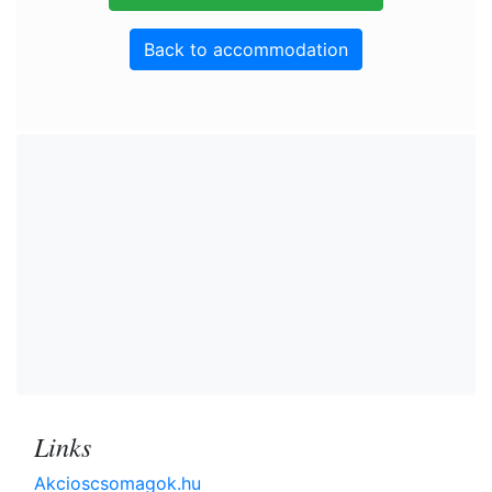
Back to accommodation
Links
Akcioscsomagok.hu