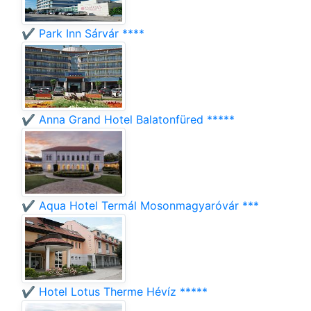
✔️ Park Inn Sárvár ****
✔️ Anna Grand Hotel Balatonfüred *****
✔️ Aqua Hotel Termál Mosonmagyaróvár ***
✔️ Hotel Lotus Therme Hévíz *****