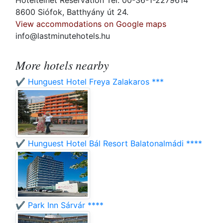
Hoteltelnet Reservation Tel: 00-36-1-2279614
8600 Siófok, Batthyány út 24.
View accommodations on Google maps
info@lastminutehotels.hu
More hotels nearby
✔️ Hunguest Hotel Freya Zalakaros ***
✔️ Hunguest Hotel Bál Resort Balatonalmádi ****
✔️ Park Inn Sárvár ****