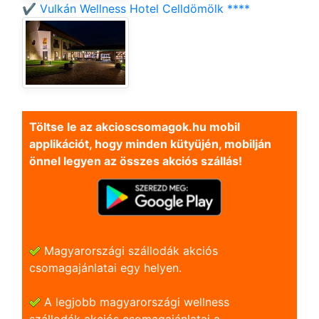
✔️ Vulkán Wellness Hotel Celldömölk ****
Töltse le az akcioscsomagok.hu mobil
applikációt, hogy minden kütyüjén, mobilján
önnel legyen az összes akciós szállás!
Magyarországi szállodák akciós
csomagajánlatai egy helyen.
A legjobb magyarországi wellness
szállodák akciós csomagajánlatai a