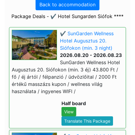
Back to accommodation
Package Deals - ✔️ Hotel Sungarden Siófok ****
✔️ SunGarden Wellness
Hotel Augusztus 20.
Siófokon (min. 3 night)
2026.08.20 - 2026.08.23
SunGarden Wellness Hotel
Augusztus 20. Siófokon (min. 3 éj) 43.800 Ft /
fő / éj ártól / félpanzió / üdvözlőital / 2000 Ft
értékű masszázs kupon / wellness világ
használata / ingyenes WIFI /
Half board
View
Translate This Package