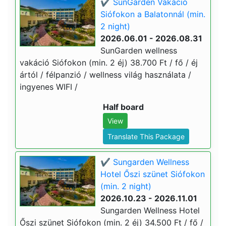
✔️ SunGarden Vakáció
Siófokon a Balatonnál (min.
2 night)
2026.06.01 - 2026.08.31
SunGarden wellness
vakáció Siófokon (min. 2 éj) 38.700 Ft / fő / éj
ártól / félpanzió / wellness világ használata /
ingyenes WIFI /
Half board
View
Translate This Package
✔️ Sungarden Wellness
Hotel Őszi szünet Siófokon
(min. 2 night)
2026.10.23 - 2026.11.01
Sungarden Wellness Hotel
Őszi szünet Siófokon (min. 2 éj) 34.500 Ft / fő /