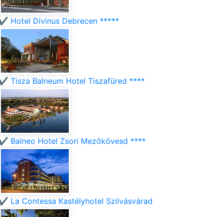
✔️ Hotel Divinus Debrecen *****
✔️ Tisza Balneum Hotel Tiszafüred ****
✔️ Balneo Hotel Zsori Mezőkövesd ****
✔️ La Contessa Kastélyhotel Szilvásvárad