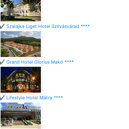
✔️ Szalajka Liget Hotel Szilvásvárad ****
✔️ Grand Hotel Glorius Makó ****
✔️ Lifestyle Hotel Mátra ****