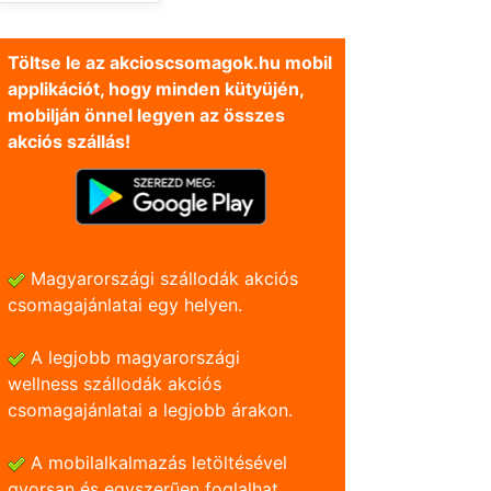
Töltse le az akcioscsomagok.hu mobil
applikációt, hogy minden kütyüjén,
mobilján önnel legyen az összes
akciós szállás!
Magyarországi szállodák akciós
csomagajánlatai egy helyen.
A legjobb magyarországi
wellness szállodák akciós
csomagajánlatai a legjobb árakon.
A mobilalkalmazás letöltésével
gyorsan és egyszerũen foglalhat.