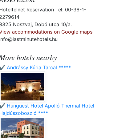
Hoteltelnet Reservation Tel: 00-36-1-
2279614
3325 Noszvaj, Dobó utca 10/a.
View accommodations on Google maps
info@lastminutehotels.hu
More hotels nearby
✔️ Andrássy Kúria Tarcal *****
✔️ Hunguest Hotel Apolló Thermal Hotel
Hajdúszoboszló ****