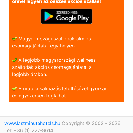
önnel legyen az összes akciós szállás!
Magyarországi szállodák akciós
csomagajánlatai egy helyen.
A legjobb magyarországi wellness
szállodák akciós csomagajánlatai a
legjobb árakon.
A mobilalkalmazás letöltésével gyorsan
és egyszerũen foglalhat.
www.lastminutehotels.hu
Copyright © 2002 - 2026
Tel: +36 (1) 227-9614