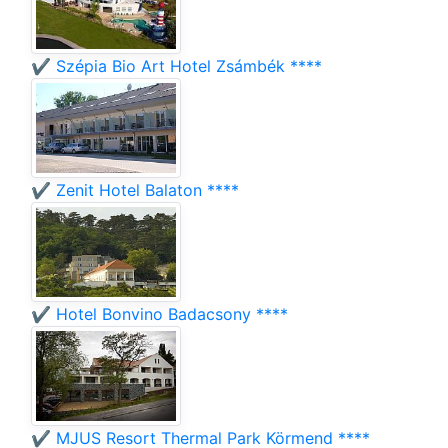
✔️ Szépia Bio Art Hotel Zsámbék ****
✔️ Zenit Hotel Balaton ****
✔️ Hotel Bonvino Badacsony ****
✔️ MJUS Resort Thermal Park Körmend ****