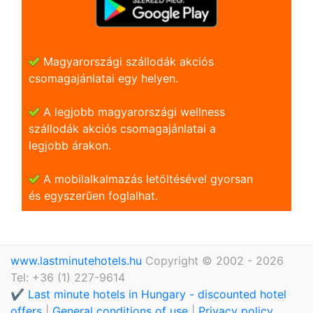
Magyarországi szállodák akciós
csomagajánlatai egy helyen.
A legjobb magyarországi wellness
szállodák akciós csomagajánlatai a
legjobb árakon.
A mobilalkalmazás letöltésével gyorsan
és egyszerũen foglalhat.
www.lastminutehotels.hu
Copyright © 2002 - 2026
Tel: +36 (1) 227-9614
✔️ Last minute hotels in Hungary - discounted hotel
offers
|
General conditions of use
|
Privacy policy