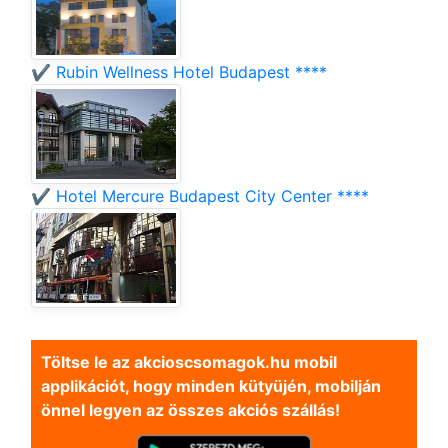
✔️ Rubin Wellness Hotel Budapest ****
✔️ Hotel Mercure Budapest City Center ****
Töltse le az akcioscsomagok.hu mobil
applikációt, hogy minden kütyüjén, mobilján
önnel legyen az összes akciós szállás!