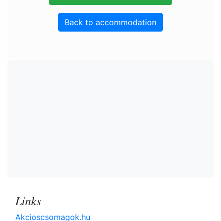
Back to accommodation
Links
Akcioscsomagok.hu