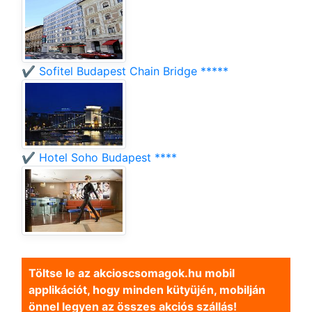
✔️ Sofitel Budapest Chain Bridge *****
✔️ Hotel Soho Budapest ****
Töltse le az akcioscsomagok.hu mobil
applikációt, hogy minden kütyüjén, mobilján
önnel legyen az összes akciós szállás!