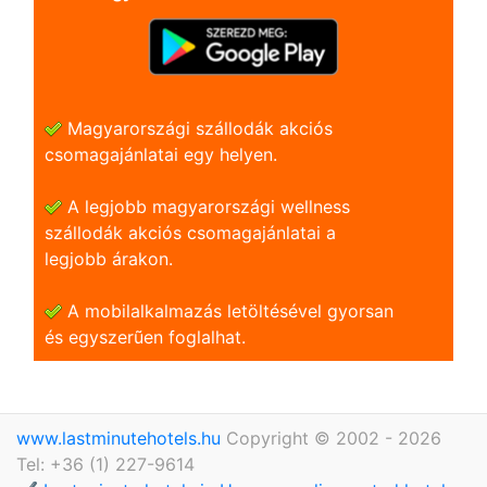
Magyarországi szállodák akciós
csomagajánlatai egy helyen.
A legjobb magyarországi wellness
szállodák akciós csomagajánlatai a
legjobb árakon.
A mobilalkalmazás letöltésével gyorsan
és egyszerũen foglalhat.
www.lastminutehotels.hu
Copyright © 2002 - 2026
Tel: +36 (1) 227-9614