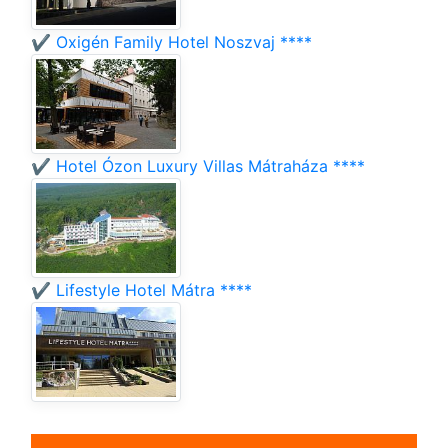
✔️ Oxigén Family Hotel Noszvaj ****
✔️ Hotel Ózon Luxury Villas Mátraháza ****
✔️ Lifestyle Hotel Mátra ****