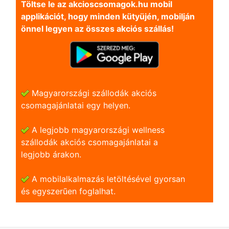
Töltse le az akcioscsomagok.hu mobil
applikációt, hogy minden kütyüjén, mobilján
önnel legyen az összes akciós szállás!
Magyarországi szállodák akciós
csomagajánlatai egy helyen.
A legjobb magyarországi wellness
szállodák akciós csomagajánlatai a
legjobb árakon.
A mobilalkalmazás letöltésével gyorsan
és egyszerũen foglalhat.