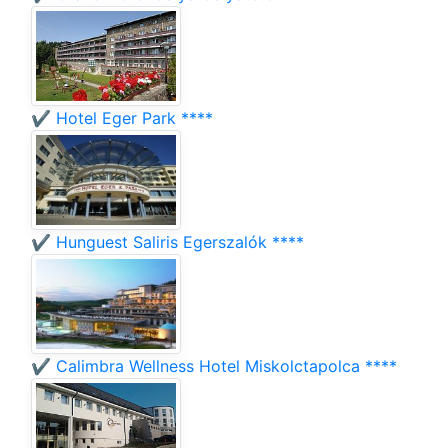
✔️ Hotel Eger Park ****
✔️ Hunguest Saliris Egerszalók ****
✔️ Calimbra Wellness Hotel Miskolctapolca ****