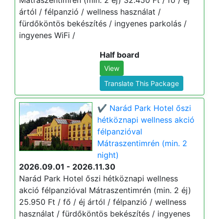
Mátraszentimrén (min. 2 éj) 32.450 Ft / fő / éj
ártól / félpanzió / wellness használat /
fürdőköntös bekészítés / ingyenes parkolás /
ingyenes WiFi /
Half board
View
Translate This Package
✔️ Narád Park Hotel őszi
hétköznapi wellness akció
félpanzióval
Mátraszentimrén (min. 2
night)
2026.09.01 - 2026.11.30
Narád Park Hotel őszi hétköznapi wellness
akció félpanzióval Mátraszentimrén (min. 2 éj)
25.950 Ft / fő / éj ártól / félpanzió / wellness
használat / fürdőköntös bekészítés / ingyenes