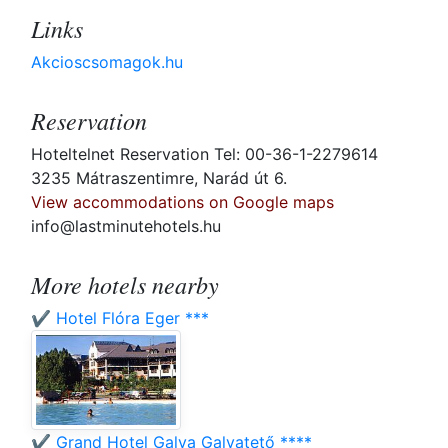
Links
Akcioscsomagok.hu
Reservation
Hoteltelnet Reservation Tel: 00-36-1-2279614
3235 Mátraszentimre, Narád út 6.
View accommodations on Google maps
info@lastminutehotels.hu
More hotels nearby
✔️ Hotel Flóra Eger ***
✔️ Grand Hotel Galya Galyatető ****