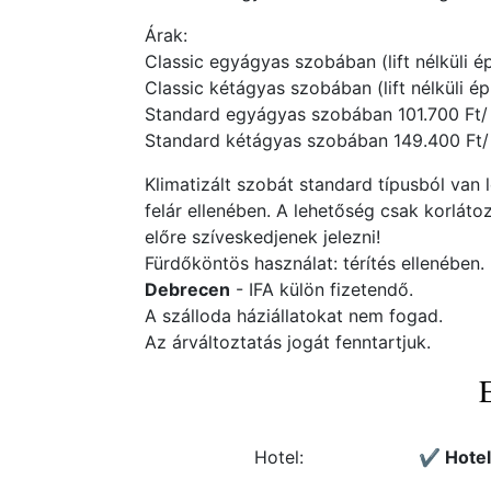
Árak:
Classic egyágyas szobában (lift nélküli épü
Classic kétágyas szobában (lift nélküli épü
Standard egyágyas szobában 101.700 Ft/ f
Standard kétágyas szobában 149.400 Ft/ 2
Klimatizált szobát standard típusból van 
felár ellenében. A lehetőség csak korláto
előre szíveskedjenek jelezni!
Fürdőköntös használat: térítés ellenében.
Debrecen
- IFA külön fizetendő.
A szálloda háziállatokat nem fogad.
Az árváltoztatás jogát fenntartjuk.
Hotel:
✔️ Hote