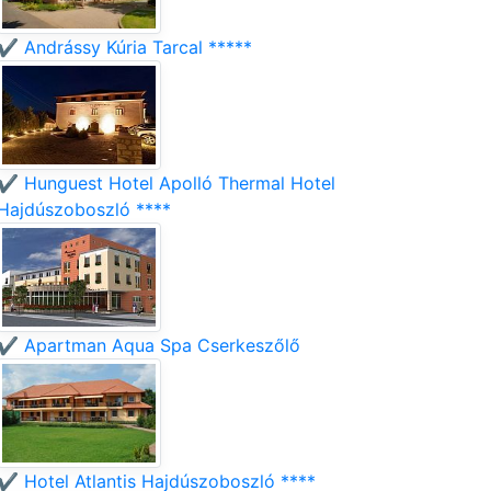
✔️ Andrássy Kúria Tarcal *****
✔️ Hunguest Hotel Apolló Thermal Hotel
Hajdúszoboszló ****
✔️ Apartman Aqua Spa Cserkeszőlő
✔️ Hotel Atlantis Hajdúszoboszló ****