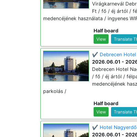
Virágkarnevál Debr
Ft / fő / éj ártól /
medencéjének használata / ingyenes WIFI
Half board
View
Translate 
✔️ Debrecen Hotel 
2026.06.01 - 202
Debrecen Hotel Nag
/ fő / éj ártól / fé
medencéjének haszn
parkolás /
Half board
View
Translate 
✔️ Hotel Nagyerdő 
2026.06.01 - 202