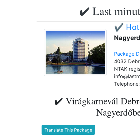
✔️ Last minut
✔️ Hot
Nagyerd
Package De
4032 Debre
NTAK regis
info@lastm
Telephone:
✔️ Virágkarnevál Debr
Nagyerdőben
Translate This Package