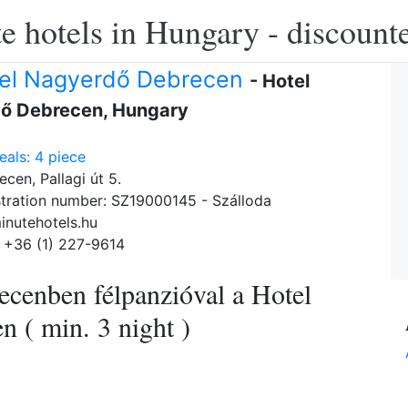
e hotels in Hungary - discounte
el Nagyerdő Debrecen
- Hotel
ő Debrecen, Hungary
als: 4 piece
cen, Pallagi út 5.
tration number: SZ19000145 - Szálloda
inutehotels.hu
 +36 (1) 227-9614
ecenben félpanzióval a Hotel
 ( min. 3 night )