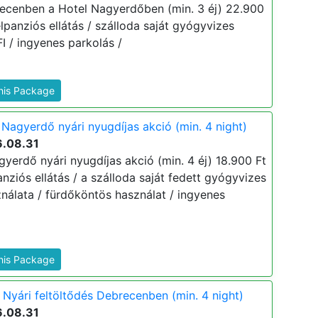
ecenben a Hotel Nagyerdőben (min. 3 éj) 22.900
 félpanziós ellátás / szálloda saját gyógyvizes
 / ingyenes parkolás /
This Package
Nagyerdő nyári nyugdíjas akció (min. 4 night)
6.08.31
yerdő nyári nyugdíjas akció (min. 4 éj) 18.900 Ft
lpanziós ellátás / a szálloda saját fedett gyógyvizes
álata / fürdőköntös használat / ingyenes
This Package
Nyári feltöltődés Debrecenben (min. 4 night)
6.08.31