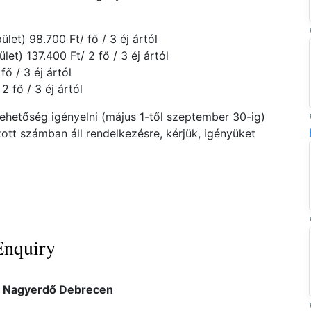
let) 98.700 Ft/ fő / 3 éj ártól
let) 137.400 Ft/ 2 fő / 3 éj ártól
ő / 3 éj ártól
 fő / 3 éj ártól
lehetőség igényelni (május 1-től szeptember 30-ig)
zott számban áll rendelkezésre, kérjük, igényüket
Enquiry
l Nagyerdő Debrecen