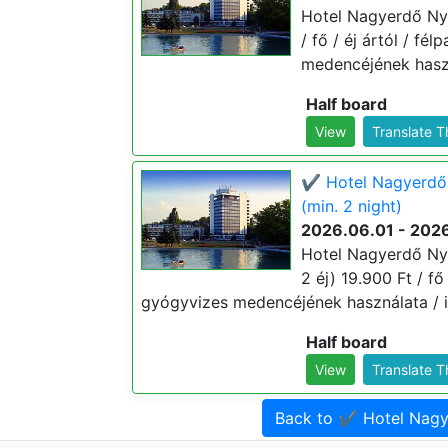
Hotel Nagyerdő Nyá
/ fő / éj ártól / fé
medencéjének haszn
Half board
View
Translate 
✔️ Hotel Nagyerdő
(min. 2 night)
2026.06.01 - 202
Hotel Nagyerdő Ny
2 éj) 19.900 Ft / fő 
gyógyvizes medencéjének használata / i
Half board
View
Translate 
Back to ✔️ Hotel Nag