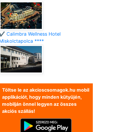
✔️ Calimbra Wellness Hotel
Miskolctapolca ****
Töltse le az akcioscsomagok.hu mobil
applikációt, hogy minden kütyüjén,
mobilján önnel legyen az összes
akciós szállás!