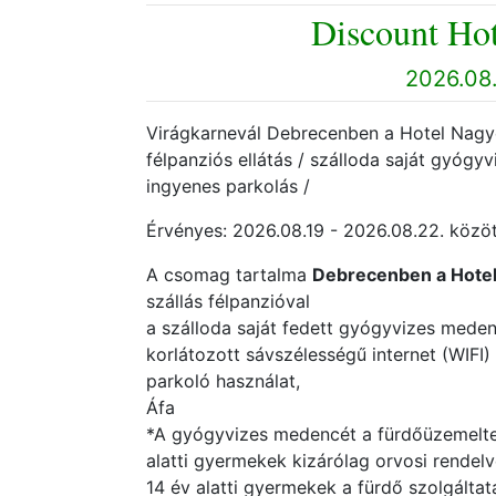
Discount Hot
2026.08.
Virágkarnevál Debrecenben a Hotel Nagyerd
félpanziós ellátás / szálloda saját gyógy
ingyenes parkolás /
Érvényes: 2026.08.19 - 2026.08.22. között
A csomag tartalma
Debrecenben a Hote
szállás félpanzióval
a szálloda saját fedett gyógyvizes mede
korlátozott sávszélességű internet (WIFI
parkoló használat,
Áfa
*A gyógyvizes medencét a fürdőüzemeltet
alatti gyermekek kizárólag orvosi rendel
14 év alatti gyermekek a fürdő szolgáltat