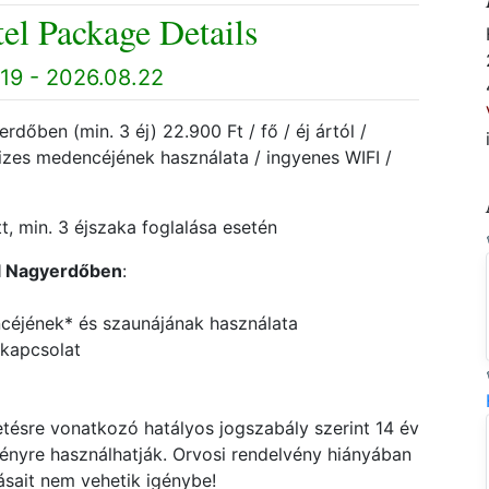
el Package Details
19 - 2026.08.22
őben (min. 3 éj) 22.900 Ft / fő / éj ártól /
vizes medencéjének használata / ingyenes WIFI /
, min. 3 éjszaka foglalása esetén
l Nagyerdőben
:
ncéjének* és szaunájának használata
) kapcsolat
ésre vonatkozó hatályos jogszabály szerint 14 év
vényre használhatják. Orvosi rendelvény hiányában
ásait nem vehetik igénybe!