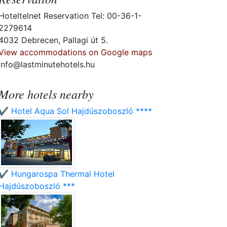
Hoteltelnet Reservation Tel: 00-36-1-
2279614
4032 Debrecen, Pallagi út 5.
View accommodations on Google maps
info@lastminutehotels.hu
More hotels nearby
✔️ Hotel Aqua Sol Hajdúszoboszló ****
✔️ Hungarospa Thermal Hotel
Hajdúszoboszló ***