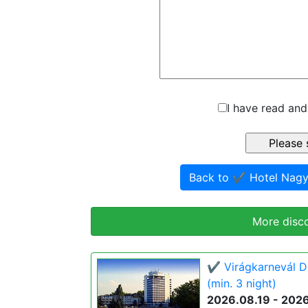
I have read and
Back to ✔️ Hotel Nag
More disc
✔️ Virágkarnevál 
(min. 3 night)
2026.08.19 - 202