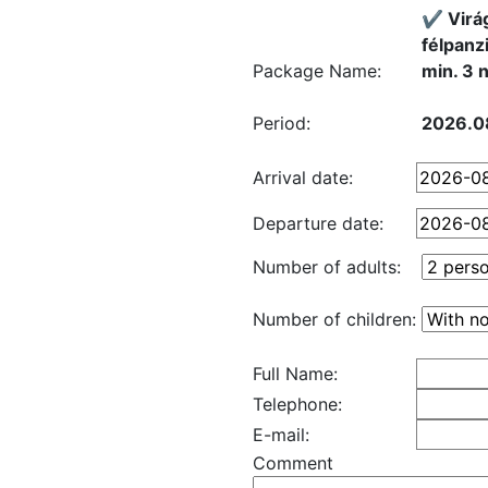
✔️ Vir
félpanz
Package Name:
min. 3 n
Period:
2026.0
Arrival date:
Departure date:
Number of adults:
Number of children:
Full Name:
Telephone:
E-mail:
Comment