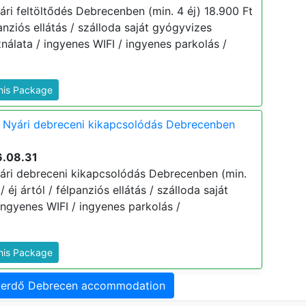
ri feltöltődés Debrecenben (min. 4 éj) 18.900 Ft
lpanziós ellátás / szálloda saját gyógyvizes
álata / ingyenes WIFI / ingyenes parkolás /
This Package
 Nyári debreceni kikapcsolódás Debrecenben
6.08.31
ári debreceni kikapcsolódás Debrecenben (min.
/ éj ártól / félpanziós ellátás / szálloda saját
ngyenes WIFI / ingyenes parkolás /
This Package
yerdő Debrecen accommodation