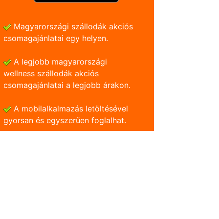
Magyarországi szállodák akciós
csomagajánlatai egy helyen.
A legjobb magyarországi
wellness szállodák akciós
csomagajánlatai a legjobb árakon.
A mobilalkalmazás letöltésével
gyorsan és egyszerũen foglalhat.