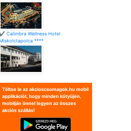
✔️ Calimbra Wellness Hotel
Miskolctapolca ****
Töltse le az akcioscsomagok.hu mobil
applikációt, hogy minden kütyüjén,
mobilján önnel legyen az összes
akciós szállás!