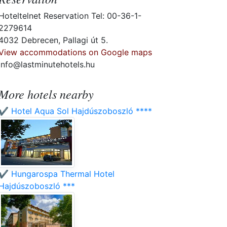
Hoteltelnet Reservation Tel: 00-36-1-
2279614
4032 Debrecen, Pallagi út 5.
View accommodations on Google maps
info@lastminutehotels.hu
More hotels nearby
✔️ Hotel Aqua Sol Hajdúszoboszló ****
✔️ Hungarospa Thermal Hotel
Hajdúszoboszló ***