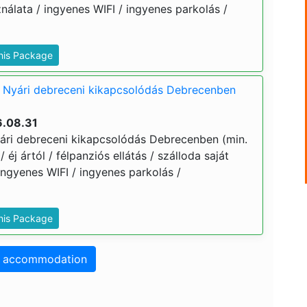
álata / ingyenes WIFI / ingyenes parkolás /
This Package
 Nyári debreceni kikapcsolódás Debrecenben
6.08.31
ári debreceni kikapcsolódás Debrecenben (min.
/ éj ártól / félpanziós ellátás / szálloda saját
ngyenes WIFI / ingyenes parkolás /
This Package
o accommodation