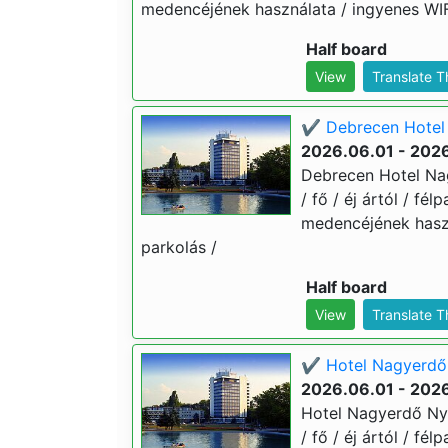
medencéjének használata / ingyenes WIFI
Half board
View
Translate 
✔️ Debrecen Hotel 
2026.06.01 - 202
Debrecen Hotel Nag
/ fő / éj ártól / fé
medencéjének haszn
parkolás /
Half board
View
Translate 
✔️ Hotel Nagyerdő 
2026.06.01 - 202
Hotel Nagyerdő Nyá
/ fő / éj ártól / fé