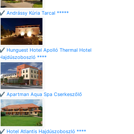
✔️ Andrássy Kúria Tarcal *****
✔️ Hunguest Hotel Apolló Thermal Hotel
Hajdúszoboszló ****
✔️ Apartman Aqua Spa Cserkeszőlő
✔️ Hotel Atlantis Hajdúszoboszló ****