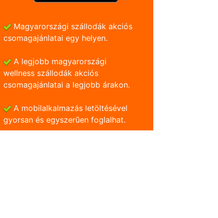
Magyarországi szállodák akciós
csomagajánlatai egy helyen.
A legjobb magyarországi
wellness szállodák akciós
csomagajánlatai a legjobb árakon.
A mobilalkalmazás letöltésével
gyorsan és egyszerũen foglalhat.