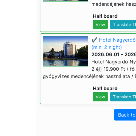
medencéjének haszn
Half board
View
Translate 
✔️ Hotel Nagyerdő
(min. 2 night)
2026.06.01 - 202
Hotel Nagyerdő Ny
2 éj) 19.900 Ft / fő 
gyógyvizes medencéjének használata / i
Half board
View
Translate 
Back t