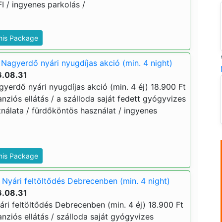
 / ingyenes parkolás /
This Package
Nagyerdő nyári nyugdíjas akció (min. 4 night)
6.08.31
yerdő nyári nyugdíjas akció (min. 4 éj) 18.900 Ft
lpanziós ellátás / a szálloda saját fedett gyógyvizes
álata / fürdőköntös használat / ingyenes
This Package
Nyári feltöltődés Debrecenben (min. 4 night)
6.08.31
ri feltöltődés Debrecenben (min. 4 éj) 18.900 Ft
lpanziós ellátás / szálloda saját gyógyvizes