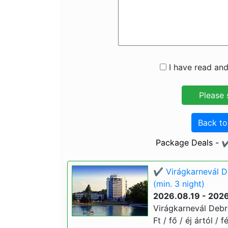
I have read and
Back t
Package Deals - 
✔️ Virágkarnevál 
(min. 3 night)
2026.08.19 - 202
Virágkarnevál Debr
Ft / fő / éj ártól /