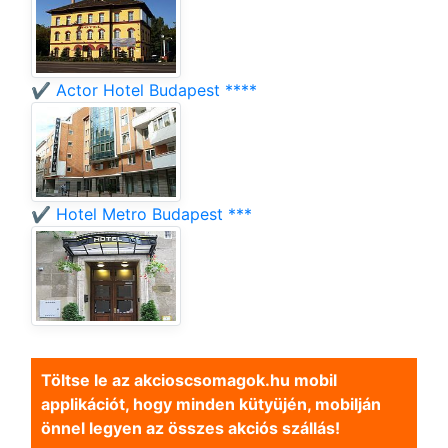
✔️ Actor Hotel Budapest ****
✔️ Hotel Metro Budapest ***
Töltse le az akcioscsomagok.hu mobil
applikációt, hogy minden kütyüjén, mobilján
önnel legyen az összes akciós szállás!