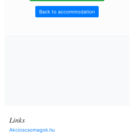
Back to accommodation
Links
Akcioscsomagok.hu