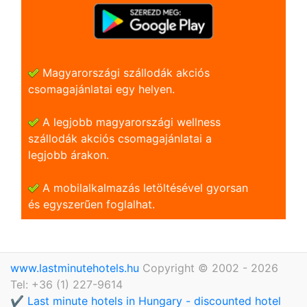
Magyarországi szállodák akciós
csomagajánlatai egy helyen.
A legjobb magyarországi wellness
szállodák akciós csomagajánlatai a
legjobb árakon.
A mobilalkalmazás letöltésével gyorsan
és egyszerũen foglalhat.
www.lastminutehotels.hu
Copyright © 2002 - 2026
Tel: +36 (1) 227-9614
✔️ Last minute hotels in Hungary - discounted hotel