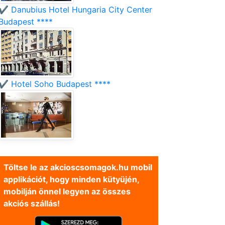
✔️ Danubius Hotel Hungaria City Center
Budapest ****
✔️ Hotel Soho Budapest ****
Töltse le az akcioscsomagok.hu mobil
applikációt, hogy minden kütyüjén,
mobilján önnel legyen az összes
akciós szállás!