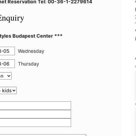
lnet Reservation Tel: 00-36-1-2279614
Enquiry
Styles Budapest Center ***
Wednesday
Thursday