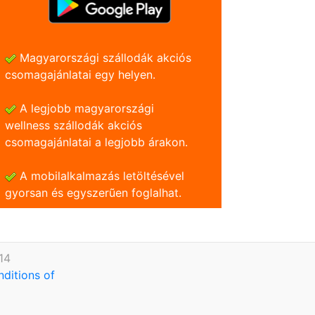
Magyarországi szállodák akciós
csomagajánlatai egy helyen.
A legjobb magyarországi
wellness szállodák akciós
csomagajánlatai a legjobb árakon.
A mobilalkalmazás letöltésével
gyorsan és egyszerũen foglalhat.
14
nditions of