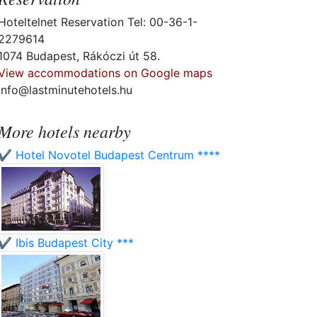
Hoteltelnet Reservation Tel: 00-36-1-
2279614
1074 Budapest, Rákóczi út 58.
View accommodations on Google maps
info@lastminutehotels.hu
More hotels nearby
✔️ Hotel Novotel Budapest Centrum ****
✔️ Ibis Budapest City ***