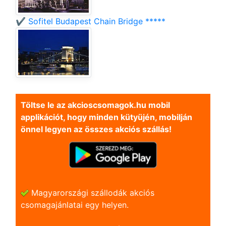
✔️ Sofitel Budapest Chain Bridge *****
Töltse le az akcioscsomagok.hu mobil
applikációt, hogy minden kütyüjén, mobilján
önnel legyen az összes akciós szállás!
Magyarországi szállodák akciós
csomagajánlatai egy helyen.