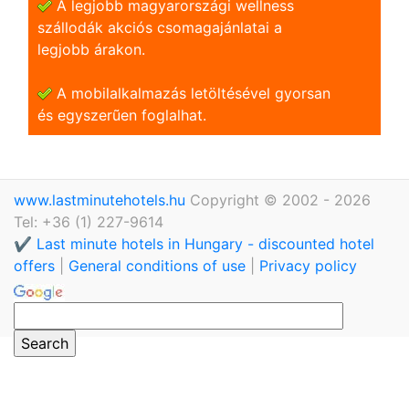
A legjobb magyarországi wellness
szállodák akciós csomagajánlatai a
legjobb árakon.
A mobilalkalmazás letöltésével gyorsan
és egyszerũen foglalhat.
www.lastminutehotels.hu
Copyright © 2002 - 2026
Tel: +36 (1) 227-9614
✔️ Last minute hotels in Hungary - discounted hotel
offers
|
General conditions of use
|
Privacy policy