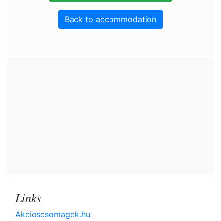
Back to accommodation
Links
Akcioscsomagok.hu