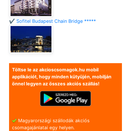
✔️ Sofitel Budapest Chain Bridge *****
Töltse le az akcioscsomagok.hu mobil
applikációt, hogy minden kütyüjén, mobilján
önnel legyen az összes akciós szállás!
Magyarországi szállodák akciós
csomagajánlatai egy helyen.