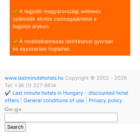
A legjobb magyarországi wellness
szállodák akciós csomagajánlatai a
legjobb árakon.
A mobilalkalmazás letöltésével gyorsan
és egyszerũen foglalhat.
www.lastminutehotels.hu
Copyright © 2002 - 2026
Tel: +36 (1) 227-9614
✔️ Last minute hotels in Hungary - discounted hotel
offers
|
General conditions of use
|
Privacy policy