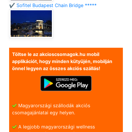
✔️ Sofitel Budapest Chain Bridge *****
Töltse le az akcioscsomagok.hu mobil
applikációt, hogy minden kütyüjén, mobilján
önnel legyen az összes akciós szállás!
Magyarországi szállodák akciós
csomagajánlatai egy helyen.
A legjobb magyarországi wellness