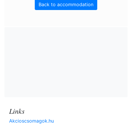
Back to accommodation
Links
Akcioscsomagok.hu