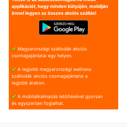
applikációt, hogy minden kütyüjén, mobilján
önnel legyen az összes akciós szállás!
Magyarországi szállodák akciós
csomagajánlatai egy helyen.
A legjobb magyarországi wellness
szállodák akciós csomagajánlatai a
legjobb árakon.
A mobilalkalmazás letöltésével gyorsan
és egyszerũen foglalhat.