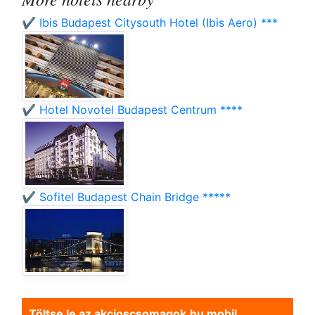
✔️ Ibis Budapest Citysouth Hotel (Ibis Aero) ***
✔️ Hotel Novotel Budapest Centrum ****
✔️ Sofitel Budapest Chain Bridge *****
Töltse le az akcioscsomagok.hu mobil