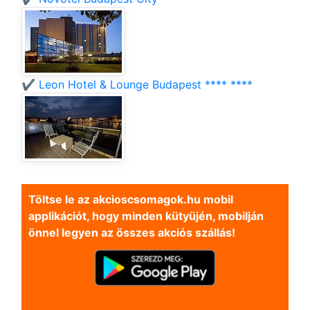
✔️ Leon Hotel & Lounge Budapest **** ****
Töltse le az akcioscsomagok.hu mobil
applikációt, hogy minden kütyüjén, mobilján
önnel legyen az összes akciós szállás!