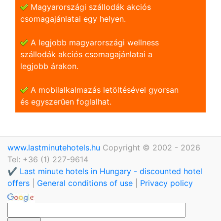
Magyarországi szállodák akciós
csomagajánlatai egy helyen.
A legjobb magyarországi wellness
szállodák akciós csomagajánlatai a
legjobb árakon.
A mobilalkalmazás letöltésével gyorsan
és egyszerũen foglalhat.
www.lastminutehotels.hu
Copyright © 2002 - 2026
Tel: +36 (1) 227-9614
✔️ Last minute hotels in Hungary - discounted hotel
offers
|
General conditions of use
|
Privacy policy