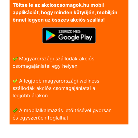
Töltse le az akcioscsomagok.hu mobil
applikációt, hogy minden kütyüjén, mobilján
önnel legyen az összes akciós szállás!
Magyarországi szállodák akciós
csomagajánlatai egy helyen.
A legjobb magyarországi wellness
szállodák akciós csomagajánlatai a
legjobb árakon.
A mobilalkalmazás letöltésével gyorsan
és egyszerũen foglalhat.