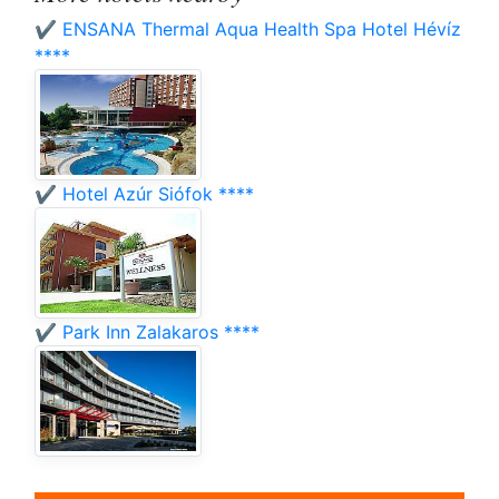
✔️ ENSANA Thermal Aqua Health Spa Hotel Hévíz
****
✔️ Hotel Azúr Siófok ****
✔️ Park Inn Zalakaros ****