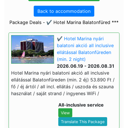
Back to accommodation
Package Deals - ✔️ Hotel Marina Balatonfüred ***
✔️ Hotel Marina nyári
balatoni akció all inclusive
ellátással Balatonfüreden
(min. 2 night)
2026.06.19 - 2026.08.31
Hotel Marina nyári balatoni akció all inclusive
ellátással Balatonfüreden (min. 2 éj) 53.890 Ft /
fő / éj ártól / all incl. ellátás / uszoda és szauna
használat / saját strand / ingyenes WiFi /
All-inclusive service
View
Translate This Package