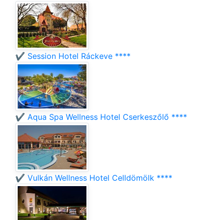
✔️ Session Hotel Ráckeve ****
✔️ Aqua Spa Wellness Hotel Cserkeszőlő ****
✔️ Vulkán Wellness Hotel Celldömölk ****