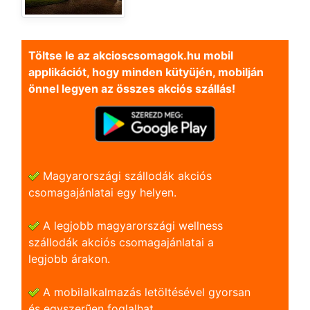
Töltse le az akcioscsomagok.hu mobil
applikációt, hogy minden kütyüjén, mobilján
önnel legyen az összes akciós szállás!
Magyarországi szállodák akciós
csomagajánlatai egy helyen.
A legjobb magyarországi wellness
szállodák akciós csomagajánlatai a
legjobb árakon.
A mobilalkalmazás letöltésével gyorsan
és egyszerũen foglalhat.