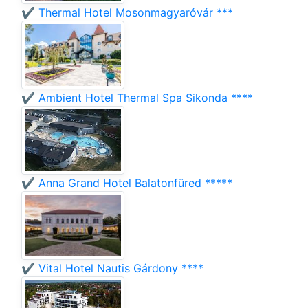
✔️ Thermal Hotel Mosonmagyaróvár ***
✔️ Ambient Hotel Thermal Spa Sikonda ****
✔️ Anna Grand Hotel Balatonfüred *****
✔️ Vital Hotel Nautis Gárdony ****