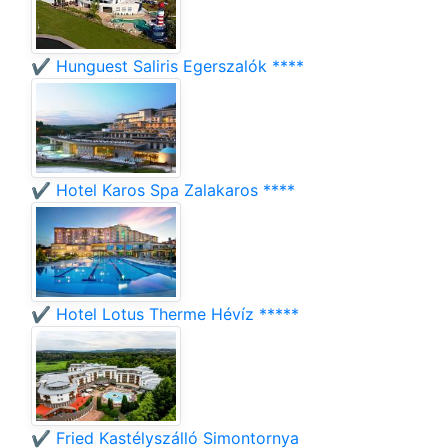
✔️ Hunguest Saliris Egerszalók ****
✔️ Hotel Karos Spa Zalakaros ****
✔️ Hotel Lotus Therme Hévíz *****
✔️ Fried Kastélyszálló Simontornya