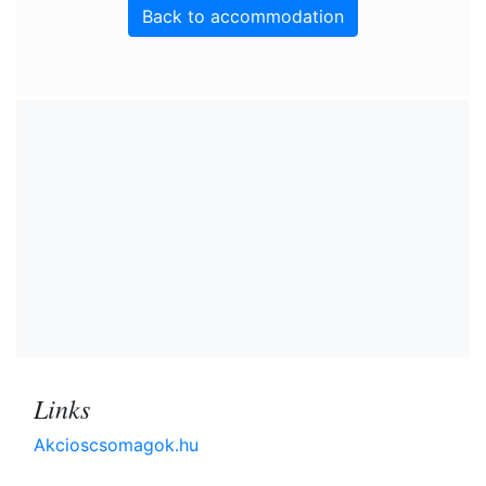
Back to accommodation
Links
Akcioscsomagok.hu