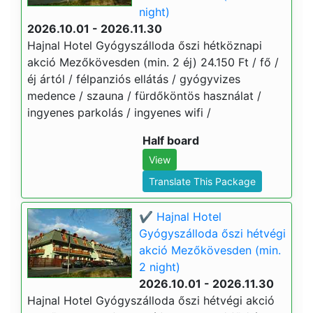
night)
2026.10.01 - 2026.11.30
Hajnal Hotel Gyógyszálloda őszi hétköznapi
akció Mezőkövesden (min. 2 éj) 24.150 Ft / fő /
éj ártól / félpanziós ellátás / gyógyvizes
medence / szauna / fürdőköntös használat /
ingyenes parkolás / ingyenes wifi /
Half board
View
Translate This Package
✔️ Hajnal Hotel
Gyógyszálloda őszi hétvégi
akció Mezőkövesden (min.
2 night)
2026.10.01 - 2026.11.30
Hajnal Hotel Gyógyszálloda őszi hétvégi akció