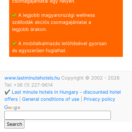
csomagajánlatai egy helyen.
A legjobb magyarországi wellness
szállodák akciós csomagajánlatai a
legjobb árakon.
A mobilalkalmazás letöltésével gyorsan
és egyszerũen foglalhat.
www.lastminutehotels.hu
Copyright © 2002 - 2026
Tel: +36 (1) 227-9614
✔️ Last minute hotels in Hungary - discounted hotel
offers
|
General conditions of use
|
Privacy policy