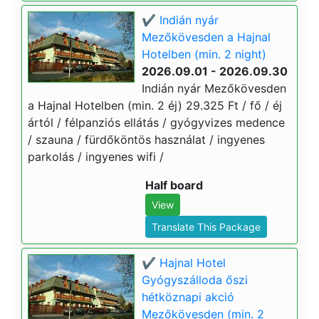
✔️ Indián nyár
Mezőkövesden a Hajnal
Hotelben (min. 2 night)
2026.09.01 - 2026.09.30
Indián nyár Mezőkövesden
a Hajnal Hotelben (min. 2 éj) 29.325 Ft / fő / éj
ártól / félpanziós ellátás / gyógyvizes medence
/ szauna / fürdőköntös használat / ingyenes
parkolás / ingyenes wifi /
Half board
View
Translate This Package
✔️ Hajnal Hotel
Gyógyszálloda őszi
hétköznapi akció
Mezőkövesden (min. 2