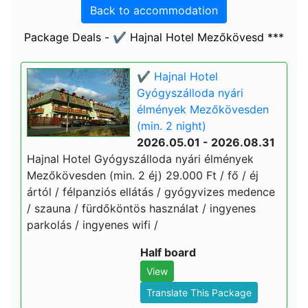
Back to accommodation
Package Deals - ✔️ Hajnal Hotel Mezőkövesd ***
✔️ Hajnal Hotel
Gyógyszálloda nyári
élmények Mezőkövesden
(min. 2 night)
2026.05.01 - 2026.08.31
Hajnal Hotel Gyógyszálloda nyári élmények
Mezőkövesden (min. 2 éj) 29.000 Ft / fő / éj
ártól / félpanziós ellátás / gyógyvizes medence
/ szauna / fürdőköntös használat / ingyenes
parkolás / ingyenes wifi /
Half board
View
Translate This Package