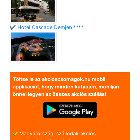
✔️ Hotel Cascade Demjén ****
Töltse le az akcioscsomagok.hu mobil
applikációt, hogy minden kütyüjén, mobilján
önnel legyen az összes akciós szállás!
Magyarországi szállodák akciós