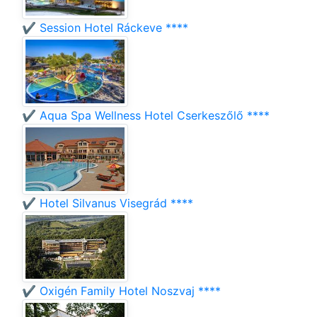
✔️ Session Hotel Ráckeve ****
✔️ Aqua Spa Wellness Hotel Cserkeszőlő ****
✔️ Hotel Silvanus Visegrád ****
✔️ Oxigén Family Hotel Noszvaj ****