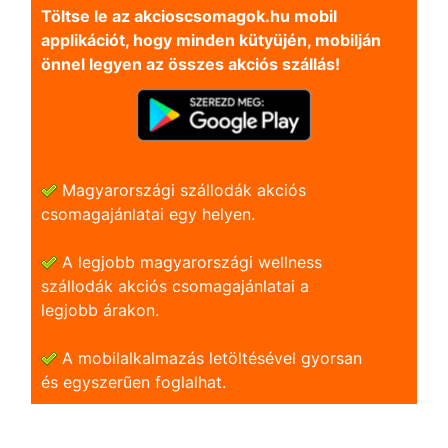
Töltse le az akcioscsomagok.hu mobil
applikációt, hogy minden kütyüjén, mobilján
önnel legyen az összes akciós szállás!
Magyarországi szállodák akciós
csomagajánlatai egy helyen.
A legjobb magyarországi wellness
szállodák akciós csomagajánlatai a
legjobb árakon.
A mobilalkalmazás letöltésével gyorsan
és egyszerũen foglalhat.