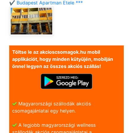
✔️ Budapest Apartman Etele ***
Töltse le az akcioscsomagok.hu mobil
applikációt, hogy minden kütyüjén, mobilján
önnel legyen az összes akciós szállás!
Magyarországi szállodák akciós
csomagajánlatai egy helyen.
A legjobb magyarországi wellness
szállodák akciós csomagajánlatai a