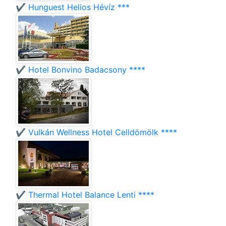
✔️ Hunguest Helios Hévíz ***
✔️ Hotel Bonvino Badacsony ****
✔️ Vulkán Wellness Hotel Celldömölk ****
✔️ Thermal Hotel Balance Lenti ****