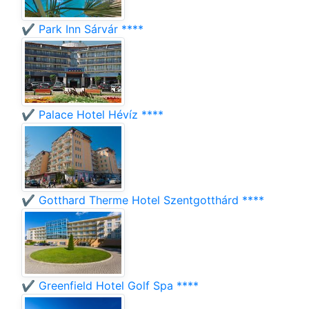
✔️ Park Inn Sárvár ****
✔️ Palace Hotel Hévíz ****
✔️ Gotthard Therme Hotel Szentgotthárd ****
✔️ Greenfield Hotel Golf Spa ****