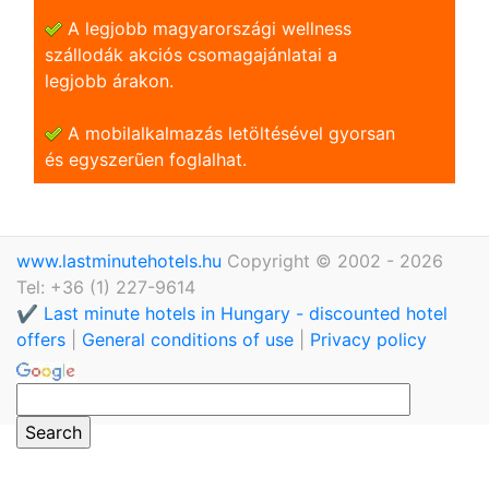
A legjobb magyarországi wellness
szállodák akciós csomagajánlatai a
legjobb árakon.
A mobilalkalmazás letöltésével gyorsan
és egyszerũen foglalhat.
www.lastminutehotels.hu
Copyright © 2002 - 2026
Tel: +36 (1) 227-9614
✔️ Last minute hotels in Hungary - discounted hotel
offers
|
General conditions of use
|
Privacy policy