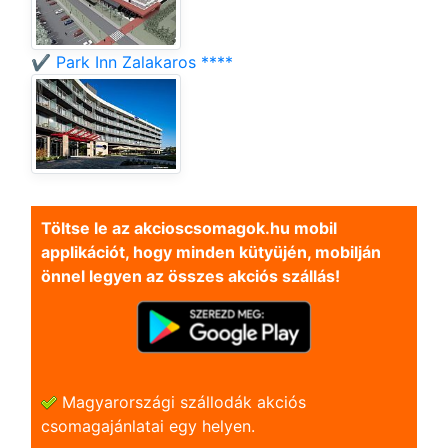
✔️ Park Inn Zalakaros ****
Töltse le az akcioscsomagok.hu mobil
applikációt, hogy minden kütyüjén, mobilján
önnel legyen az összes akciós szállás!
Magyarországi szállodák akciós
csomagajánlatai egy helyen.