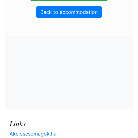
Back to accommodation
Links
Akcioscsomagok.hu