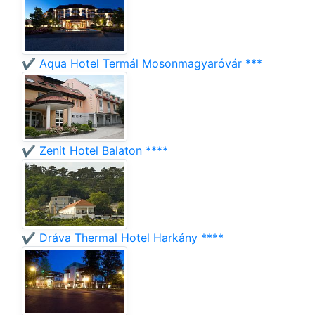
✔️ Aqua Hotel Termál Mosonmagyaróvár ***
✔️ Zenit Hotel Balaton ****
✔️ Dráva Thermal Hotel Harkány ****