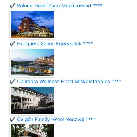
✔️ Balneo Hotel Zsori Mezőkövesd ****
✔️ Hunguest Saliris Egerszalók ****
✔️ Calimbra Wellness Hotel Miskolctapolca ****
✔️ Oxigén Family Hotel Noszvaj ****