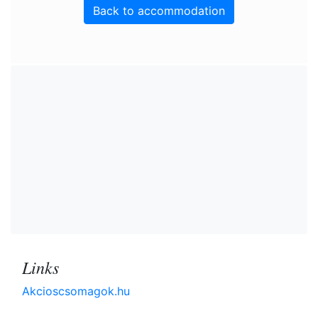
Back to accommodation
Links
Akcioscsomagok.hu