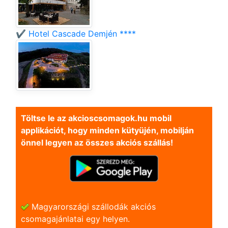
✔️ Hotel Cascade Demjén ****
Töltse le az akcioscsomagok.hu mobil
applikációt, hogy minden kütyüjén, mobilján
önnel legyen az összes akciós szállás!
Magyarországi szállodák akciós
csomagajánlatai egy helyen.