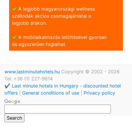
A legjobb magyarországi wellness
szállodák akciós csomagajánlatai a
legjobb árakon.
A mobilalkalmazás letöltésével gyorsan
és egyszerũen foglalhat.
www.lastminutehotels.hu
Copyright © 2002 - 2026
Tel: +36 (1) 227-9614
✔️ Last minute hotels in Hungary - discounted hotel
offers
|
General conditions of use
|
Privacy policy