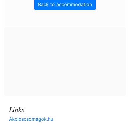
Back to accommodation
Links
Akcioscsomagok.hu