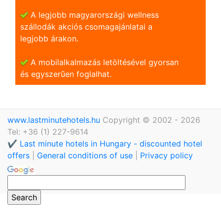
A legjobb magyarországi wellness
szállodák akciós csomagajánlatai a
legjobb árakon.
A mobilalkalmazás letöltésével gyorsan
és egyszerũen foglalhat.
www.lastminutehotels.hu
Copyright © 2002 - 2026
Tel: +36 (1) 227-9614
✔️ Last minute hotels in Hungary - discounted hotel
offers
|
General conditions of use
|
Privacy policy