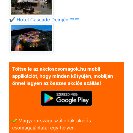
✔️ Hotel Cascade Demjén ****
Töltse le az akcioscsomagok.hu mobil
applikációt, hogy minden kütyüjén, mobilján
önnel legyen az összes akciós szállás!
Magyarországi szállodák akciós
csomagajánlatai egy helyen.