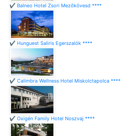
✔️ Balneo Hotel Zsori Mezőkövesd ****
✔️ Hunguest Saliris Egerszalók ****
✔️ Calimbra Wellness Hotel Miskolctapolca ****
✔️ Oxigén Family Hotel Noszvaj ****