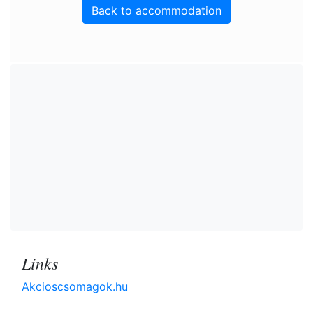
Back to accommodation
Links
Akcioscsomagok.hu