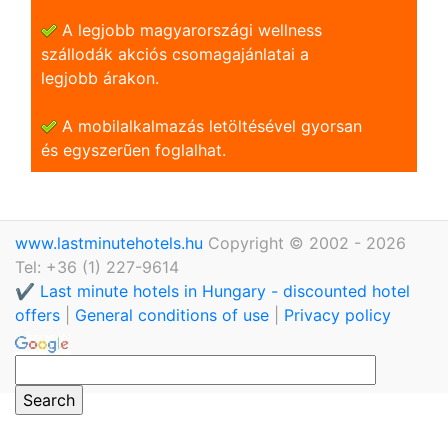
A legjobb magyarországi wellness
szállodák akciós csomagajánlatai a
legjobb árakon.
A mobilalkalmazás letöltésével gyorsan
és egyszerũen foglalhat.
www.lastminutehotels.hu
Copyright © 2002 - 2026
Tel: +36 (1) 227-9614
✔️ Last minute hotels in Hungary - discounted hotel
offers
|
General conditions of use
|
Privacy policy