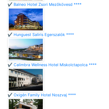
✔️ Balneo Hotel Zsori Mezőkövesd ****
✔️ Hunguest Saliris Egerszalók ****
✔️ Calimbra Wellness Hotel Miskolctapolca ****
✔️ Oxigén Family Hotel Noszvaj ****