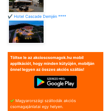
✔️ Hotel Cascade Demjén ****
Töltse le az akcioscsomagok.hu mobil
applikációt, hogy minden kütyüjén, mobilján
önnel legyen az összes akciós szállás!
Magyarországi szállodák akciós
csomagajánlatai egy helyen.