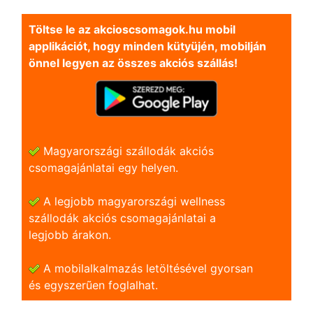
Töltse le az akcioscsomagok.hu mobil
applikációt, hogy minden kütyüjén, mobilján
önnel legyen az összes akciós szállás!
Magyarországi szállodák akciós
csomagajánlatai egy helyen.
A legjobb magyarországi wellness
szállodák akciós csomagajánlatai a
legjobb árakon.
A mobilalkalmazás letöltésével gyorsan
és egyszerũen foglalhat.