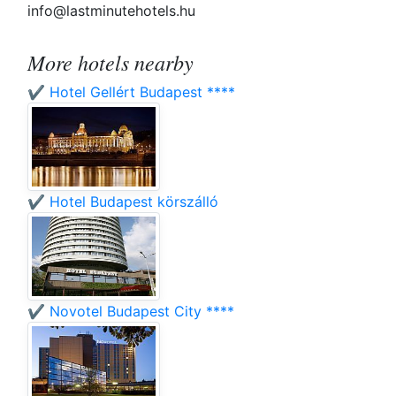
info@lastminutehotels.hu
More hotels nearby
✔️ Hotel Gellért Budapest ****
✔️ Hotel Budapest körszálló
✔️ Novotel Budapest City ****