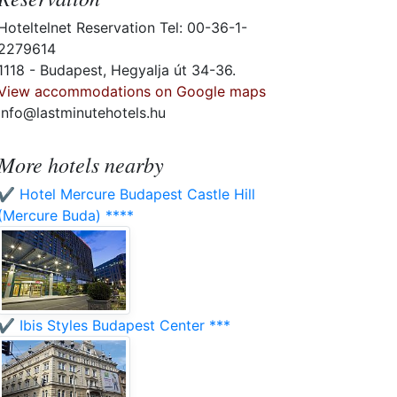
Hoteltelnet Reservation Tel: 00-36-1-
2279614
1118 - Budapest, Hegyalja út 34-36.
View accommodations on Google maps
info@lastminutehotels.hu
More hotels nearby
✔️ Hotel Mercure Budapest Castle Hill
(Mercure Buda) ****
✔️ Ibis Styles Budapest Center ***