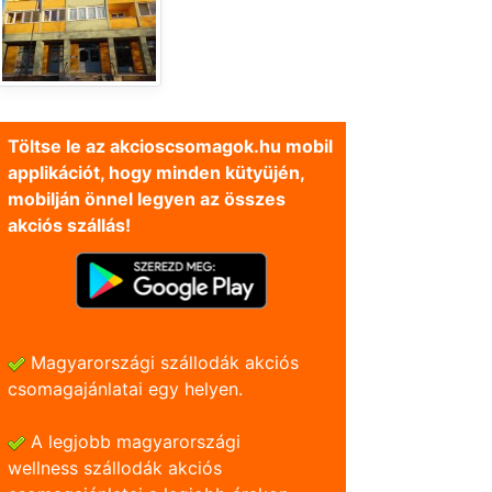
Töltse le az akcioscsomagok.hu mobil
applikációt, hogy minden kütyüjén,
mobilján önnel legyen az összes
akciós szállás!
Magyarországi szállodák akciós
csomagajánlatai egy helyen.
A legjobb magyarországi
wellness szállodák akciós