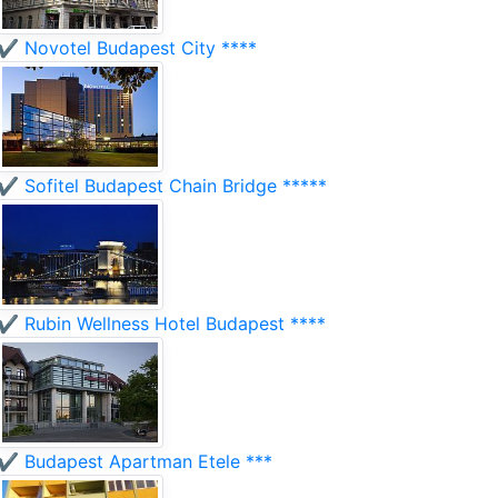
✔️ Novotel Budapest City ****
✔️ Sofitel Budapest Chain Bridge *****
✔️ Rubin Wellness Hotel Budapest ****
✔️ Budapest Apartman Etele ***