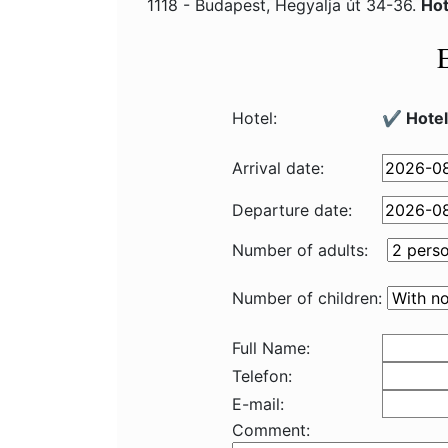
1118 - Budapest, Hegyalja út 34-36.
Hot
Hotel:
✔️ Hote
Arrival date:
Departure date:
Number of adults:
Number of children:
Full Name:
Telefon:
E-mail:
Comment: