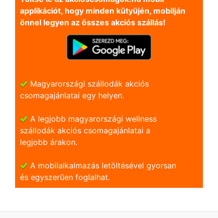
applikációt, hogy minden kütyüjén, mobilján
önnel legyen az összes akciós szállás!
Magyarországi szállodák akciós
csomagajánlatai egy helyen.
A legjobb magyarországi wellness
szállodák akciós csomagajánlatai a
legjobb árakon.
A mobilalkalmazás letöltésével gyorsan
és egyszerũen foglalhat.