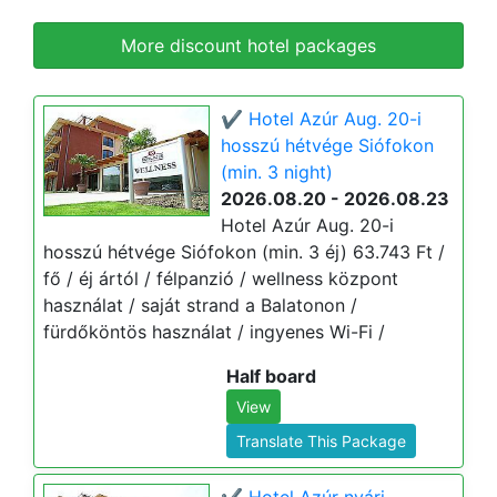
More discount hotel packages
✔️ Hotel Azúr Aug. 20-i
hosszú hétvége Siófokon
(min. 3 night)
2026.08.20 - 2026.08.23
Hotel Azúr Aug. 20-i
hosszú hétvége Siófokon (min. 3 éj) 63.743 Ft /
fő / éj ártól / félpanzió / wellness központ
használat / saját strand a Balatonon /
fürdőköntös használat / ingyenes Wi-Fi /
Half board
View
Translate This Package