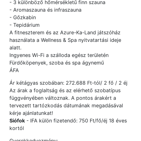
- 3 különböző hőmérsékletű finn szauna
- Aromaszauna és infraszauna
- Gőzkabin
- Tepidárium
A fitneszterem és az Azure-Ka-Land játszóház
használata a Wellness & Spa nyitvatartási ideje
alatt.
Ingyenes Wi-Fi a szálloda egész területén
Fürdőköpenyek, szoba és spa ágynemű
ÁFA
Ár kétágyas szobában: 272.688 Ft-tól/ 2 fő / 2 éj
Az árak a foglaltság és az elérhető szobatípus
függvényében változnak. A pontos árakért a
tervezett tartózkodás dátumának megadásával
kérje ajánlatunkat!
Siófok
- IFA külön fizetendő: 750 Ft/fő/éj 18 éves
kortól
Gyerekkedvezmény: