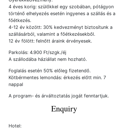
4 éves korig: szülőkkel egy szobában, pótágyon
történő elhelyezés esetén ingyenes a szállás és a
főétkezés.
4-12 év között: 30% kedvezményt biztosítunk a
szállásárból, valamint a főétkezésekből.
12 év fölött: felnőtt áraink érvényesek.
Parkolás: 4.900 Ft/szgk./éj
A szállodába háziállat nem hozható.
Foglalás esetén 50% előleg fizetendő.
Kötbérmentes lemondás: érkezés előtt min. 7
nappal
A program- és árváltoztatás jogát fenntartjuk.
Enquiry
Hotel: