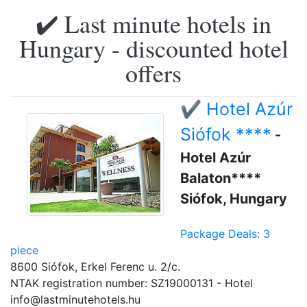
✔️ Last minute hotels in
Hungary - discounted hotel
offers
✔️ Hotel Azúr
Siófok ****
-
Hotel Azúr
Balaton****
Siófok, Hungary
Package Deals: 3
piece
8600 Siófok, Erkel Ferenc u. 2/c.
NTAK registration number: SZ19000131 - Hotel
info@lastminutehotels.hu