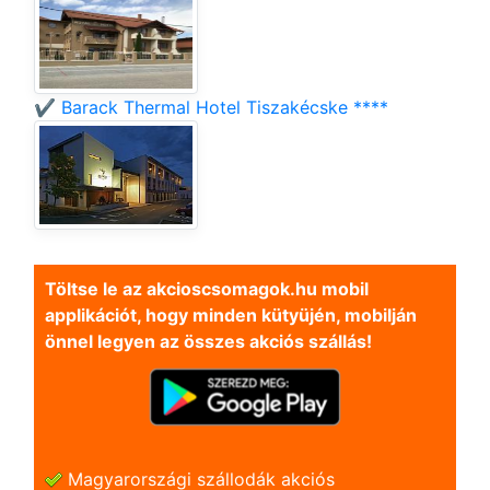
✔️ Barack Thermal Hotel Tiszakécske ****
Töltse le az akcioscsomagok.hu mobil
applikációt, hogy minden kütyüjén, mobilján
önnel legyen az összes akciós szállás!
Magyarországi szállodák akciós