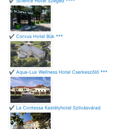
✔️ Science Hotel Szeged ****
✔️ Corvus Hotel Bük ***
✔️ Aqua-Lux Wellness Hotel Cserkeszőlő ***
✔️ La Contessa Kastélyhotel Szilvásvárad