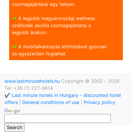
csomagajánlatai egy helyen.
A legjobb magyarországi wellness
szállodák akciós csomagajánlatai a
legjobb árakon.
A mobilalkalmazás letöltésével gyorsan
és egyszerũen foglalhat.
www.lastminutehotels.hu
Copyright © 2002 - 2026
Tel: +36 (1) 227-9614
✔️ Last minute hotels in Hungary - discounted hotel
offers
|
General conditions of use
|
Privacy policy