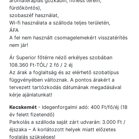
aromaterápiás gőzkabin, fitness terem,
fürdőköntös),
szobaszéf használat,
Wi-fi használata a szálloda teljes területén,
ÁFA
A fel nem használt csomagelemekért visszatérítés
nem jár!
Ár Superior főtérre néző erkélyes szobában
108.360 Ft-TÓL/ 2 fő / 2 éj
Az árak a foglaltság és az elérhető szobatípus
függvényében változnak. A pontos árakért a
tervezett tartózkodás dátumának megadásával
kérje ajánlatunkat!
Kecskemét
- Idegenforgalmi adó: 400 Ft/fő/éj (18
év felett fizetendő)
Parkolás a szálloda saját zárt udvarán: 3.000 Ft /
éjszaka – A korlátozott helyek miatt előzetes
foglalás szükséges!