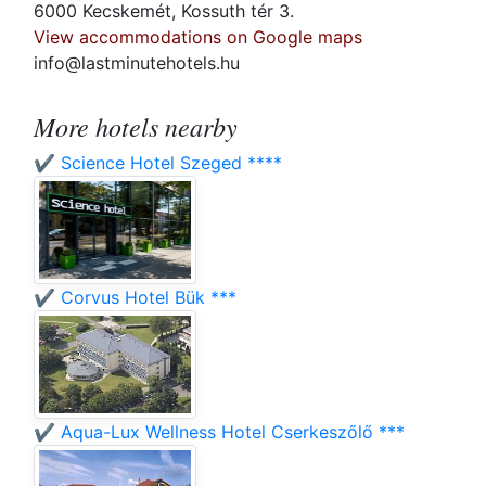
6000 Kecskemét, Kossuth tér 3.
View accommodations on Google maps
info@lastminutehotels.hu
More hotels nearby
✔️ Science Hotel Szeged ****
✔️ Corvus Hotel Bük ***
✔️ Aqua-Lux Wellness Hotel Cserkeszőlő ***