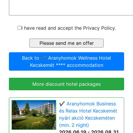
I have read and accept the Privacy Policy.
Back to ✔️ Aranyhomok Wellness Hotel
Kecskemét **** accommodation
More discount hotel packages
✔️ Aranyhomok Business
és Relax Hotel Kecskemét
nyári akció Kecskeméten
(min. 2 night)
2026.06.19 - 2026.08.31