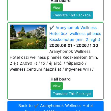
Half board
View
Translate This Package
✔️ Aranyhomok Wellness
Hotel őszi wellness pihenés
Kecskeméten (min. 2 night)
2026.09.01 - 2026.11.30
Aranyhomok Wellness
Hotel őszi wellness pihenés Kecskeméten (min.
2 éj) 27.090 Ft / fő / éj ártól / félpanzió /
wellness centrum használat / ingyenes WiFi /
Half board
View
Translate This Package
Back to ✔️ Aranyhomok Wellness Hotel