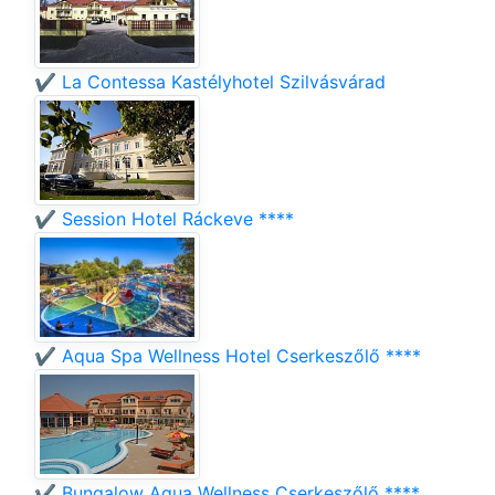
✔️ La Contessa Kastélyhotel Szilvásvárad
✔️ Session Hotel Ráckeve ****
✔️ Aqua Spa Wellness Hotel Cserkeszőlő ****
✔️ Bungalow Aqua Wellness Cserkeszőlő ****