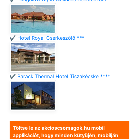
✔️ Hotel Royal Cserkeszőlő ***
✔️ Barack Thermal Hotel Tiszakécske ****
Töltse le az akcioscsomagok.hu mobil
applikációt, hogy minden kütyüjén, mobilján