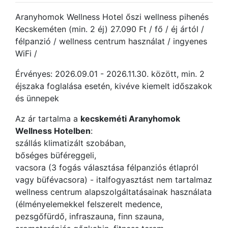
Aranyhomok Wellness Hotel őszi wellness pihenés
Kecskeméten (min. 2 éj) 27.090 Ft / fő / éj ártól /
félpanzió / wellness centrum használat / ingyenes
WiFi /
Érvényes: 2026.09.01 - 2026.11.30. között, min. 2
éjszaka foglalása esetén, kivéve kiemelt időszakok
és ünnepek
Az ár tartalma a
kecskeméti Aranyhomok
Wellness Hotelben
:
szállás klimatizált szobában,
bőséges büféreggeli,
vacsora (3 fogás választása félpanziós étlapról
vagy büfévacsora) - italfogyasztást nem tartalmaz
wellness centrum alapszolgáltatásainak használata
(élményelemekkel felszerelt medence,
pezsgőfürdő, infraszauna, finn szauna,