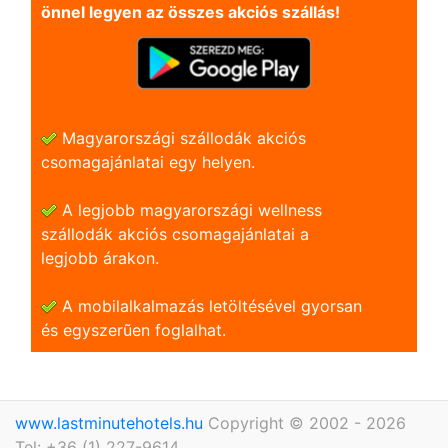
önnel legyen az összes akciós szállás!
Magyarországi szállodák akciós
csomagajánlatai egy helyen.
A legjobb magyarországi wellness
szállodák akciós csomagajánlatai a
legjobb árakon.
A mobilalkalmazás letöltésével gyorsan
és egyszerũen foglalhat.
www.lastminutehotels.hu
Copyright © 2002 - 2026
Tel: +36 (1) 227-9614