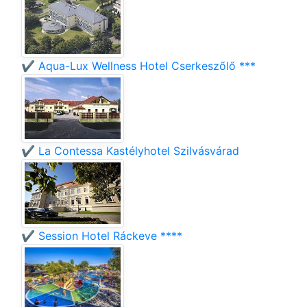
✔️ Aqua-Lux Wellness Hotel Cserkeszőlő ***
✔️ La Contessa Kastélyhotel Szilvásvárad
✔️ Session Hotel Ráckeve ****