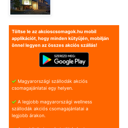
Töltse le az akcioscsomagok.hu mobil
applikációt, hogy minden kütyüjén, mobilján
önnel legyen az összes akciós szállás!
Magyarországi szállodák akciós
csomagajánlatai egy helyen.
A legjobb magyarországi wellness
szállodák akciós csomagajánlatai a
legjobb árakon.