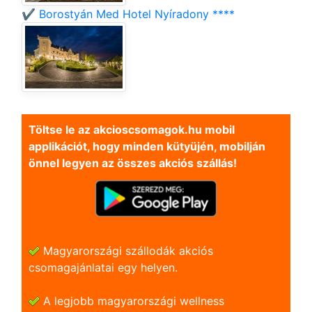
✔️ Borostyán Med Hotel Nyíradony ****
Töltse le az akcioscsomagok.hu mobil
applikációt, hogy minden kütyüjén, mobilján
önnel legyen az összes akciós szállás!
Magyarországi szállodák akciós
csomagajánlatai egy helyen.
A legjobb magyarországi wellness