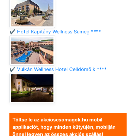
✔️ Hotel Kapitány Wellness Sümeg ****
✔️ Vulkán Wellness Hotel Celldömölk ****
Töltse le az akcioscsomagok.hu mobil
applikációt, hogy minden kütyüjén, mobilján
önnel legyen az összes akciós szállás!