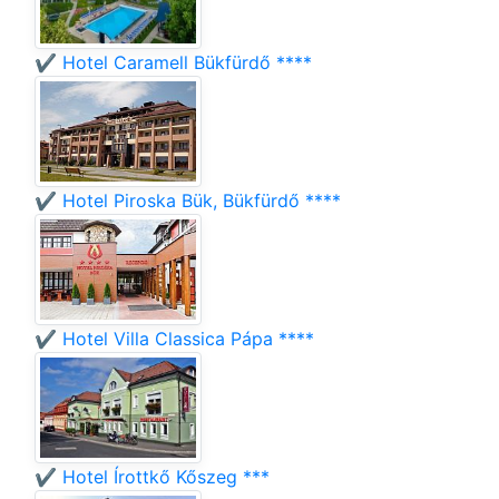
✔️ Hotel Caramell Bükfürdő ****
✔️ Hotel Piroska Bük, Bükfürdő ****
✔️ Hotel Villa Classica Pápa ****
✔️ Hotel Írottkő Kőszeg ***