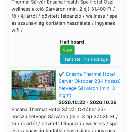
Thermal Sárvár Ensana Health Spa Hotel Őszi
wellness akció Sárváron (min. 2 éj) 31.400 Ft /
fő / éj ártól / bővített félpanzió / wellness / spa
és szaunavilág korlátlan használata / ingyenes
wifi /
Half board
View
Translate This Package
✔️ Ensana Thermal Hotel
Sárvár Október 23-i hosszú
hétvége Sárváron (min. 3
night)
2026.10.22 - 2026.10.26
Ensana Thermal Hotel Sárvár Október 23-i
hosszú hétvége Sárváron (min. 3 éj) 37.535 Ft /
fő / éj ártól / bővített félpanzió / wellness / spa
és szaunavilág korlátlan használata / ingyenes