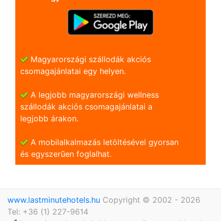
Magyarországi szállodák akciós
csomagajánlatai egy helyen.
A legjobb magyarországi wellness
szállodák akciós csomagajánlatai a
legjobb árakon.
A mobilalkalmazás letöltésével gyorsan
és egyszerũen foglalhat.
www.lastminutehotels.hu
Copyright © 2002 - 2026
Tel: +36 (1) 227-9614